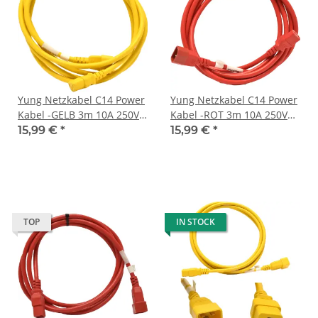
Yung Netzkabel C14 Power
Yung Netzkabel C14 Power
Kabel -GELB 3m 10A 250V
Kabel -ROT 3m 10A 250V
Verlängerung
Verlängerung
15,99 €
*
15,99 €
*
RPC14C13YL10
RPC14C13RD10
TOP
IN STOCK