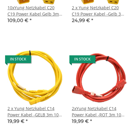
10xYung Netzkabel C20
2 x Yung Netzkabel C20
C19 Power Kabel Gelb 3m
C19 Power Kabel -Gelb 3m
16A 250V Verlängerung
16A 250V Verlängerung
109,00 €
*
24,99 €
*
RPC20C19YL10
RPC20C19YL10
IN STOCK
IN STOCK
2 x Yung Netzkabel C14
2xYung Netzkabel C14
Power Kabel -GELB 3m 10A
Power Kabel -ROT 3m 10A
250V Verlängerung
250V Verlängerung
19,99 €
*
19,99 €
*
RPC14C13YL10
RPC14C13RD10