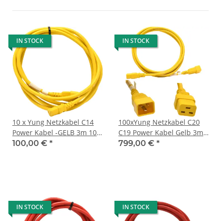
IN STOCK
IN STOCK
10 x Yung Netzkabel C14
100xYung Netzkabel C20
Power Kabel -GELB 3m 10A
C19 Power Kabel Gelb 3m
250V Verlängerung
16A 250V Verlängerung
100,00 €
*
799,00 €
*
RPC14C13YL10
RPC20C19YL10
IN STOCK
IN STOCK