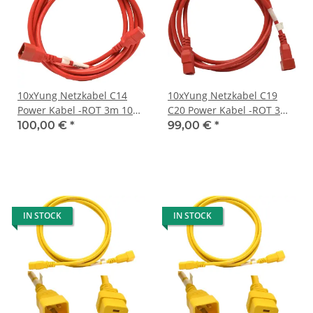
10xYung Netzkabel C14
10xYung Netzkabel C19
Power Kabel -ROT 3m 10A
C20 Power Kabel -ROT 3m
250V Verlängerung
16A 250V Verlängerung
100,00 €
*
99,00 €
*
RPC14C13RD10
RPC20C19RD10
IN STOCK
IN STOCK