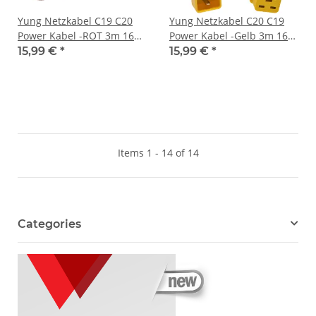
Yung Netzkabel C19 C20
Yung Netzkabel C20 C19
Power Kabel -ROT 3m 16A
Power Kabel -Gelb 3m 16A
250V Verlängerung
250V Verlängerung
15,99 €
*
15,99 €
*
RPC20C19RD10
RPC20C19YL10
Items 1 - 14 of 14
Categories