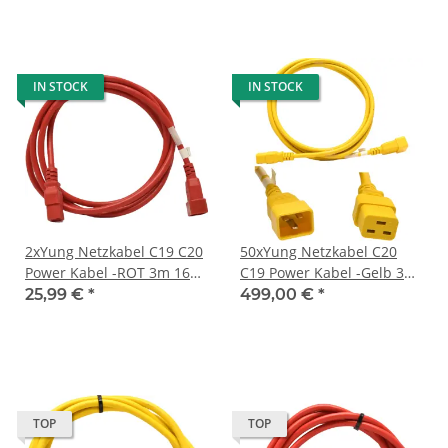
IN STOCK
IN STOCK
2xYung Netzkabel C19 C20
50xYung Netzkabel C20
Power Kabel -ROT 3m 16A
C19 Power Kabel -Gelb 3m
250V Verlängerung
16A 250V Verlängerung
25,99 €
*
499,00 €
*
RPC20C19RD10
RPC20C19YL10
TOP
TOP