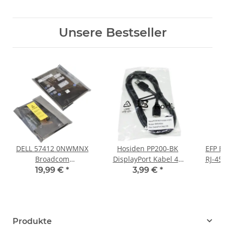
Unsere Bestseller
DELL 57412 0NWMNX
Hosiden PP200-BK
EFP E
Broadcom
DisplayPort Kabel 4K
RJ-45
BCM957412M 2x SFP +
DP-DP 2m lang schwarz
Cat.
19,99 €
*
3,99 €
*
2-Port 10Gbps RJ45
00M0J493A1 neu
Network Daughter
Card NEW
Produkte