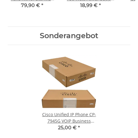
V7000 Expansion
511778-001 506821-001
Backp
79,90 €
*
18,99 €
*
Enclosure Unit 224
Sonderangebot
Cisco Unified IP Phone CP-
7945G VOIP Business
Telefon neu new OVP
25,00 €
*