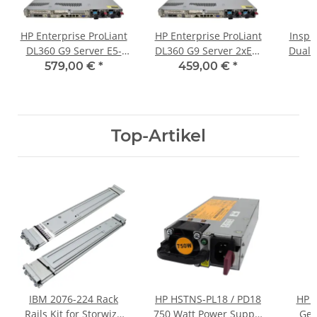
HP Enterprise ProLiant
HP Enterprise ProLiant
Inspu
DL360 G9 Server E5-
DL360 G9 Server 2xE5-
Dual-
2650L V3 32GB RAM
2673 V3 64GB RAM
SFF-
579,00 €
*
459,00 €
*
P440ar 8xSFF 2.5 Zoll
P440ar 8xSFF 2.5 Zoll
Top-Artikel
IBM 2076-224 Rack
HP HSTNS-PL18 / PD18
HP P
Rails Kit for Storwize
750 Watt Power Supply
Gen