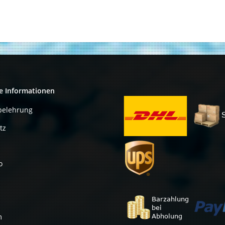
e Informationen
belehrung
tz
o
m