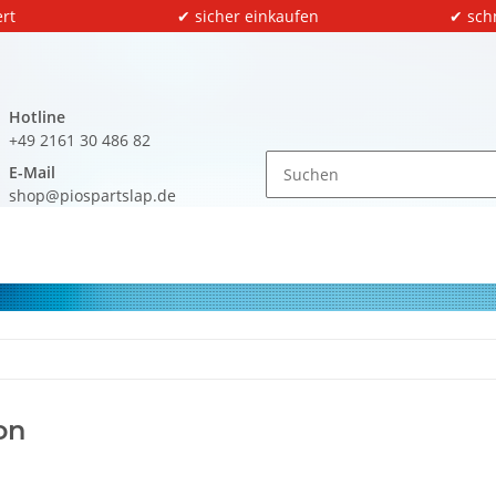
rt
✔ sicher einkaufen
✔ sch
Hotline
+49 2161 30 486 82
E-Mail
shop@piospartslap.de
on