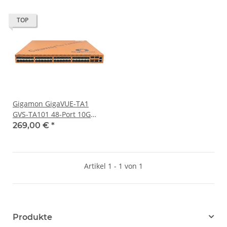
TOP
Gigamon GigaVUE-TA1
GVS-TA101 48-Port 10G
SFP+ Traffic Aggregation
269,00 €
*
Node 4x 40G QSFP+
Artikel 1 - 1 von 1
Produkte