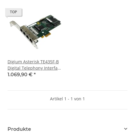
TOP
Digium Asterisk TE435F-B
Digital Telephony Interface
Card with VPM128
1.069,90 €
*
Hardware Echo
Cancellation
Artikel 1 - 1 von 1
Produkte