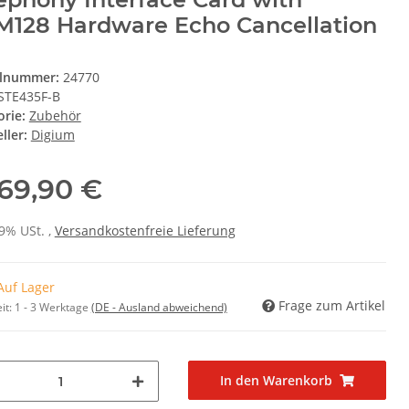
128 Hardware Echo Cancellation
elnummer:
24770
STE435F-B
orie:
Zubehör
ller:
Digium
069,90 €
19% USt. ,
Versandkostenfreie Lieferung
Auf Lager
Frage zum Artikel
it:
1 - 3 Werktage
(DE - Ausland abweichend)
In den Warenkorb