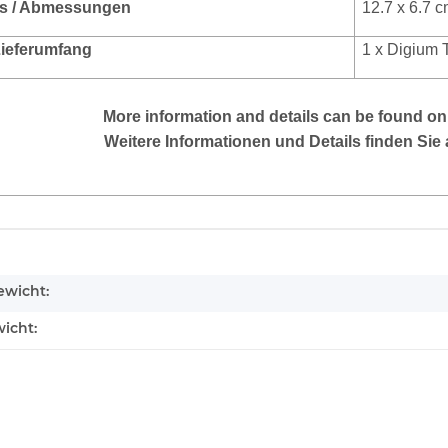
s / Abmessungen
12.7 x 6.7 
 Lieferumfang
1 x Digium 
More
information and details can be found on
Weitere Informationen und Details finden Sie 
enschaft
wicht:
icht: