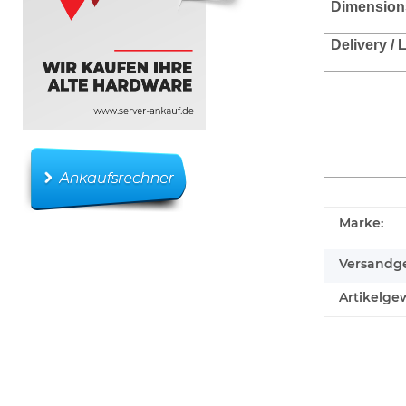
Dimension
Delivery /
Produkteig
Wert
Marke:
Versandge
Artikelgew