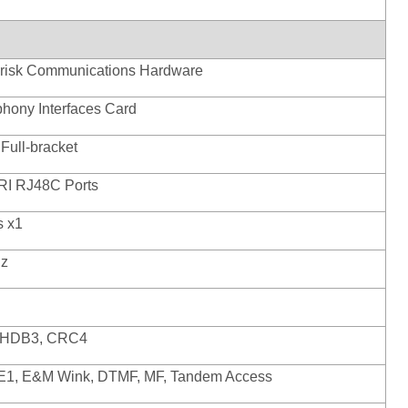
erisk Communications Hardware
phony Interfaces Card
 Full-bracket
RI RJ48C Ports
s x1
Hz
, HDB3, CRC4
1, E&M Wink, DTMF, MF, Tandem Access