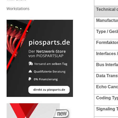
Workstations
Technical 
Manufacture
Type / Ger
Formfakto
Interfaces 
Bus Interf
Data Trans
Echo Cance
Coding Ty
Signaling 