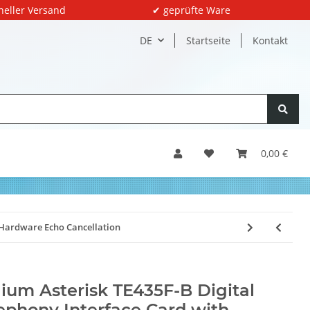
neller Versand
✔ geprüfte Ware
DE
Startseite
Kontakt
0,00 €
 Hardware Echo Cancellation
ium Asterisk TE435F-B Digital
ephony Interface Card with