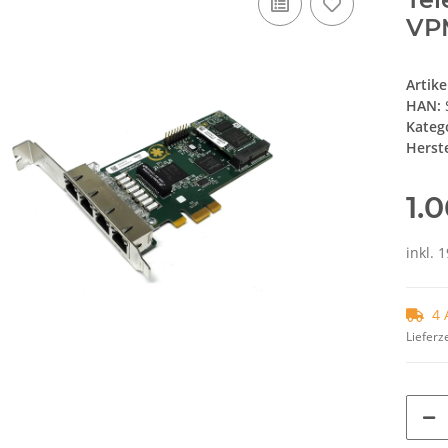
VPM
Artik
HAN:
Kateg
Herste
1.
inkl. 
4 
Lieferze