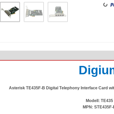
Loadin
Digiu
Asterisk TE435F-B Digital Telephony Interface Card 
Modell:
TE435
MPN: STE435F-