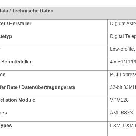
data / Technische Daten
r / Hersteller
Digium Ast
ätetyp
Digital Tele
r
Low-profile,
/ Schnittstellen
4 x E1/T1/P
ace
PCI-Expres
fer Rate / Datenübertragungsrate
32-bit 33M
llation Module
VPM128
pes
AMI, B8ZS
Types
E&M, E&M E