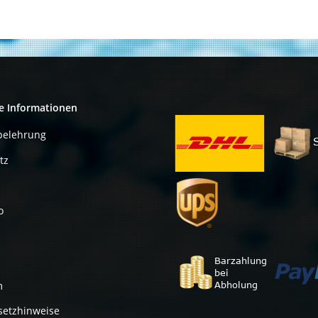
e Informationen
belehrung
tz
o
m
setzhinweise