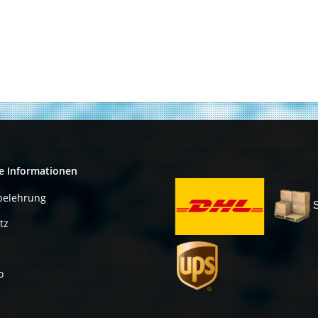
e Informationen
belehrung
tz
o