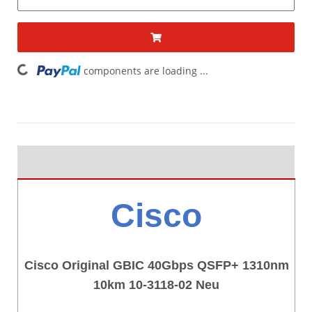
ding...
components are loading ...
Cisco
Cisco Original GBIC 40Gbps QSFP+ 1310nm
10km 10-3118-02 Neu