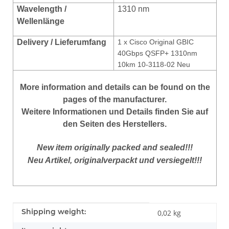
Wavelength /
1310 nm
Wellenlänge
Delivery / Lieferumfang
1 x Cisco Original GBIC
40Gbps QSFP+ 1310nm
10km 10-3118-02 Neu
More
information
and
details
can be found on
the
pages of the manufacturer
.
Weitere Informationen und Details finden Sie auf
den Seiten des Herstellers.
New item originally packed and sealed!!!
Neu Artikel, originalverpackt und versiegelt!!!
Item information
Value
Shipping weight:
0,02 kg