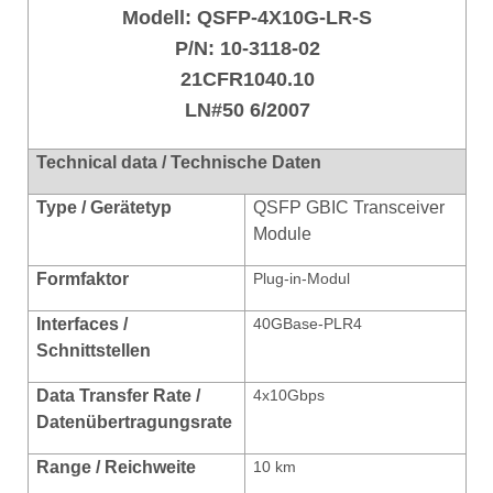
Modell:
QSFP-4X10G-LR-S
P/N:
10-3118-02
21CFR1040.10
LN#50 6/2007
Technical data / Technische Daten
Type / Gerätetyp
QSFP GBIC Transceiver
Module
Formfaktor
Plug-in-Modul
Interfaces /
40GBase-PLR4
Schnittstellen
Data Transfer Rate /
4x10Gbps
Datenübertragungsrate
Range / Reichweite
10 km