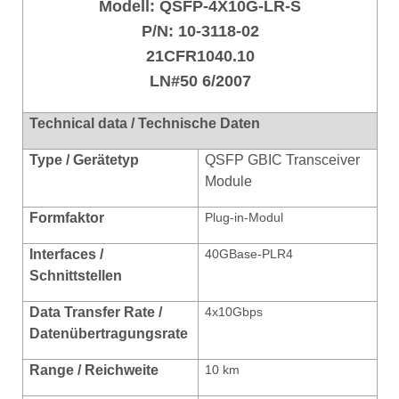
Modell:
QSFP-4X10G-LR-S
P/N:
10-3118-02
21CFR1040.10
LN#50 6/2007
Technical data / Technische Daten
Type / Gerätetyp
QSFP GBIC Transceiver
Module
Formfaktor
Plug-in-Modul
Interfaces /
40GBase-PLR4
Schnittstellen
Data Transfer Rate /
4x10Gbps
Datenübertragungsrate
Range / Reichweite
10 km