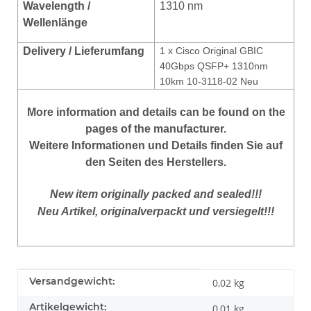
Wavelength /
1310 nm
Wellenlänge
Delivery / Lieferumfang
1 x Cisco Original GBIC
40Gbps QSFP+ 1310nm
10km 10-3118-02 Neu
More
information
and
details
can be found on
the
pages of the manufacturer
.
Weitere Informationen und Details finden Sie auf
den Seiten des Herstellers.
New item originally packed and sealed!!!
Neu Artikel, originalverpackt und versiegelt!!!
Produkteigenschaft
Wert
Versandgewicht:
0,02 kg
Artikelgewicht:
0,01
kg