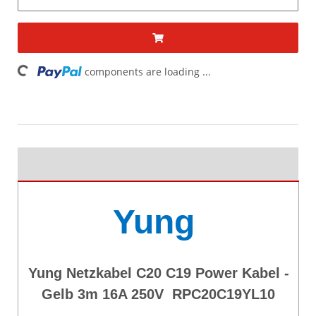
ing...
components are loading ...
Yung
Yung Netzkabel C20 C19 Power Kabel -
Gelb 3m 16A 250V RPC20C19YL10