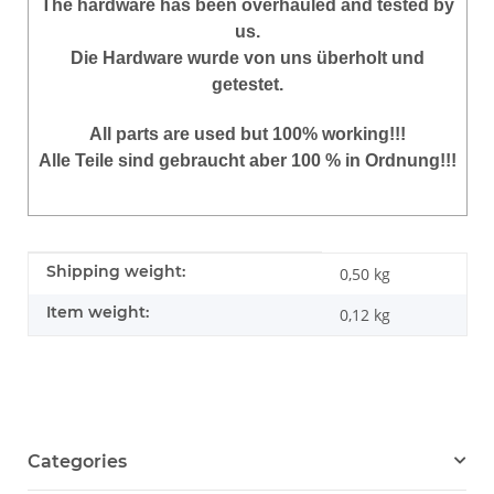
The hardware has been overhauled and
tested by
us.
Die Hardware wurde von uns überholt und
getestet.
All parts are used but 100% working!!!
Alle Teile sind gebraucht aber 100 % in Ordnung!!!
Item information
Value
Shipping weight:
0,50 kg
Item weight:
0,12
kg
Categories