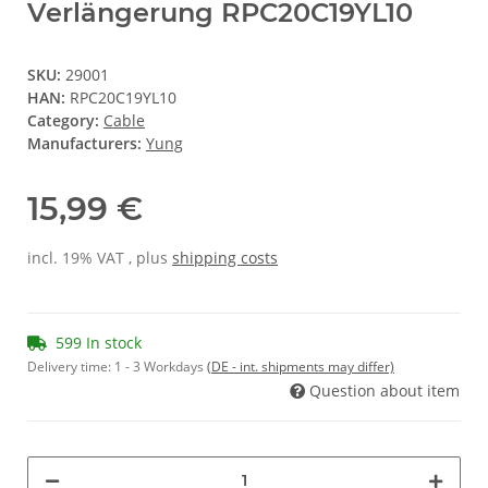
Verlängerung RPC20C19YL10
SKU:
29001
HAN:
RPC20C19YL10
Category:
Cable
Manufacturers:
Yung
15,99 €
incl. 19% VAT , plus
shipping costs
599 In stock
Delivery time:
1 - 3 Workdays
(DE - int. shipments may differ)
Question about item