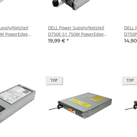
upply/Netzteil
DELL Power Supply/Netzteil
DELL 
0W PowerEdge
D750E-S1 750W PowerEdge
D750P
X185V
R720 R820 09PXCV 05NF18
R510,
19,99 €
*
14,9
TOP
TOP