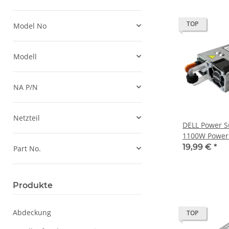
TOP
Model No
Modell
NA P/N
Netzteil
DELL Power Supply/
1100W Power
0HT6GX 0GY
19,99 €
*
Part No.
Produkte
Abdeckung
TOP