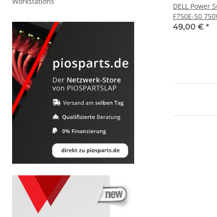
Workstations
DELL Power S
F750E-S0 750
06W2PW 0N3
49,00 €
*