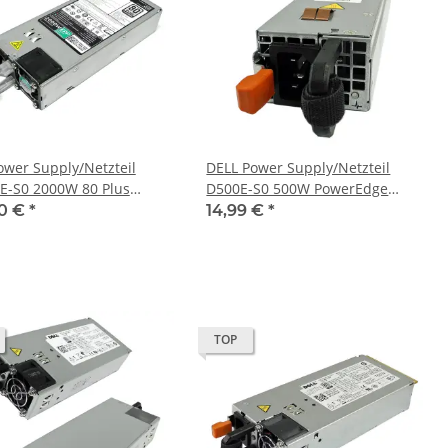
ower Supply/Netzteil
DELL Power Supply/Netzteil
E-S0 2000W 80 Plus
D500E-S0 500W PowerEdge
num für R740 R940
R410 DPS-500RB A DP/N 0H318J
90 €
*
14,99 €
*
MG
0MHD8J
TOP