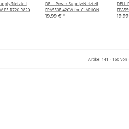
upply/Netzteil
DELL Power Supply/Netzteil
DELL 
W PE R720 R820
FPA550E 420W for CLARiiON
FPA55
0P9 0D5MW8
AX4-5 Storage DP/N 0KW255
AX4-5
19,99 €
*
19,9
Artikel 141 - 160 von