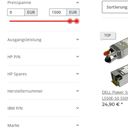
Preisspanne
Sortierung
EUR
EUR
TOP
Ausgangsleistung
HP P/N
HP Spares
Herstellernummer
DELL Power S
L550E-S0 55
R420 0M95X
24,90 €
*
IBM P/N
Marke