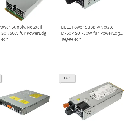
Power Supply/Netzteil
DELL Power Supply/Netzteil
-S0 750W für PowerEdge
D750P-S0 750W für PowerEdge
 R810 0FN1VT B-Ware
R510, R810 DP/N 0FN1VT
0 €
*
19,99 €
*
TOP