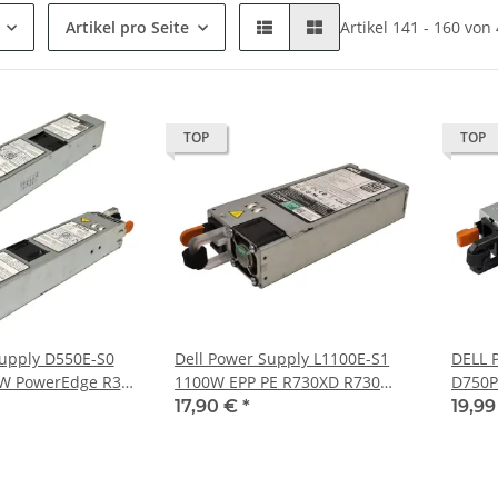
Artikel pro Seite
Artikel 141 - 160 von
TOP
TOP
upply D550E-S0
Dell Power Supply L1100E-S1
DELL P
0W PowerEdge R320
1100W EPP PE R730XD R730
D750P
4 0RYMG6
R830 R930 0CMPGM 0PR21C
R510,
17,90 €
*
19,9