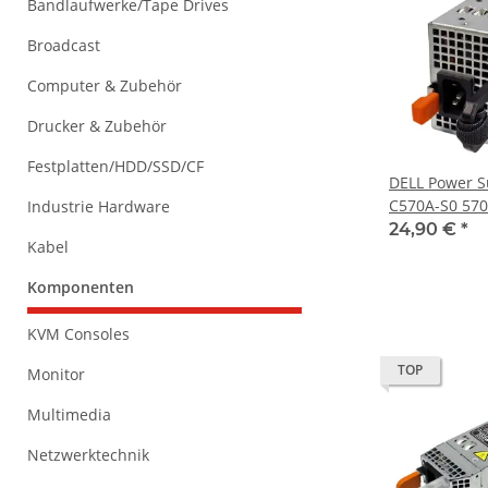
Bandlaufwerke/Tape Drives
Broadcast
Computer & Zubehör
Drucker & Zubehör
Festplatten/HDD/SSD/CF
DELL Power S
C570A-S0 57
Industrie Hardware
R710, T610 
24,90 €
*
Kabel
Komponenten
KVM Consoles
TOP
Monitor
Multimedia
Netzwerktechnik