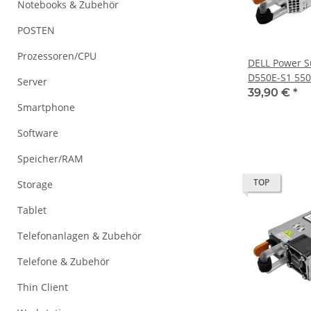
Notebooks & Zubehör
POSTEN
Prozessoren/CPU
DELL Power S
D550E-S1 55
Server
R430 DP/N 0
39,90 €
*
Smartphone
Software
Speicher/RAM
TOP
Storage
Tablet
Telefonanlagen & Zubehör
Telefone & Zubehör
Thin Client