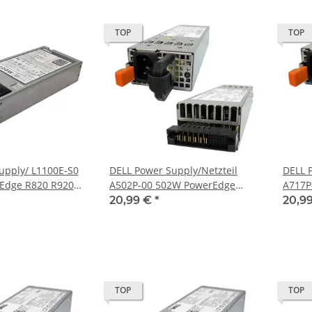
TOP
TOP
 L1100E-S0
DELL Power Supply/Netzteil
DELL 
Edge R820 R920
A502P-00 502W PowerEdge
A717P
H9V 0NTCWP
R610 DP/N 0J38MN
R610 
20,99 €
*
20,9
TOP
TOP