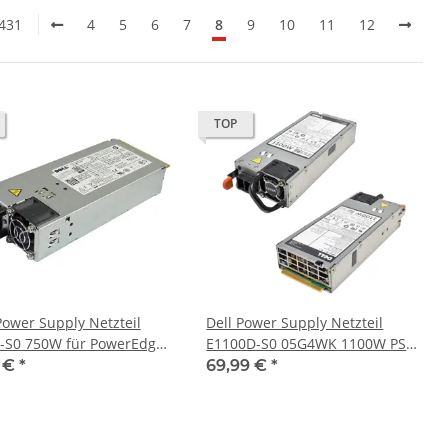
 431
4
5
6
7
8
9
10
11
12
TOP
ower Supply Netzteil
Dell Power Supply Netzteil
-S0 750W für PowerEdge
E1100D-S0 05G4WK 1100W PSU
 R810 0F613N
für PowerEdge R620 R720
9 €
*
69,99 €
*
R720xd