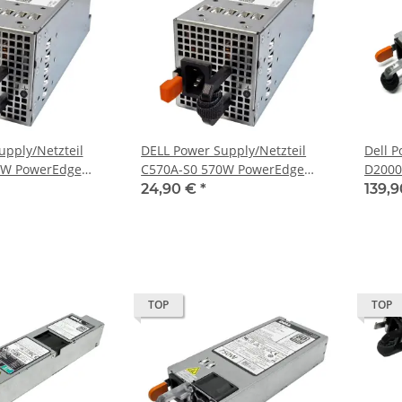
upply/Netzteil
DELL Power Supply/Netzteil
Dell P
0W PowerEdge
C570A-S0 570W PowerEdge
D2000
DP/N 0RXCPH RXCPH
R710, T610 DP/N 0VPR1M
Plati
24,90 €
*
139,
VPR1M
0J5W
TOP
TOP