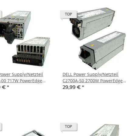
TOP
Power Supply/Netzteil
DELL Power Supply/Netzteil
-00 717W PowerEdge
C2700A-S0 2700W PowerEdge
0MP126 0FJVYV
M1000e DP/N 0W31V2
9 €
*
29,99 €
*
TOP