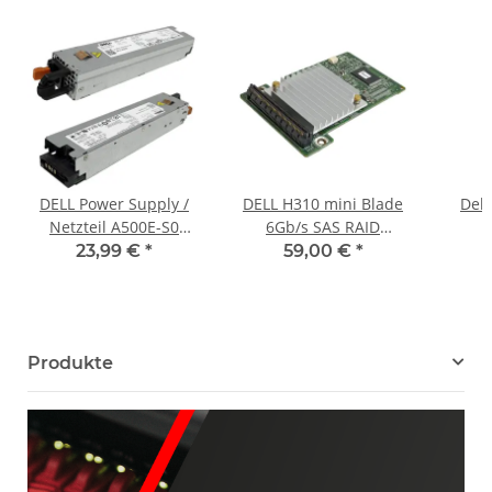
DELL Power Supply /
DELL H310 mini Blade
Dell
Netzteil A500E-S0
6Gb/s SAS RAID
500W für PowerEdge
Controller DP/N 069C8J
Hot
23,99 €
*
59,00 €
*
R410 Dell P/N 060FPK
M520 M620 M820
061
Produkte