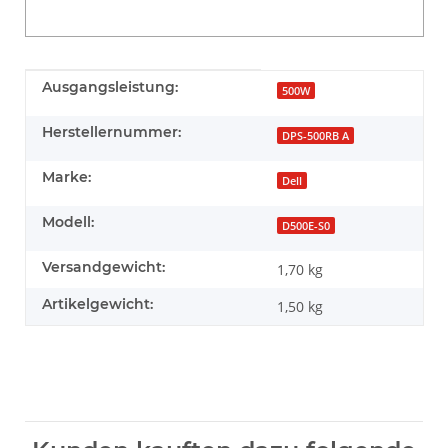
Produkteigenschaft
Wert
Ausgangsleistung:
500W
Herstellernummer:
DPS-500RB A
Marke:
Dell
Modell:
D500E-S0
Versandgewicht:
1,70 kg
Artikelgewicht:
1,50
kg