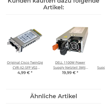
Kunden kauften dazu folgende
Artikel:
Original Cisco TwinGig
DELL 1100W Power
CVR-X2-SFP V02
Supply Netzteil 3MJJP
Suppl
Converter Module
01Y45R 7001515-J100
S1 
4,99 €
*
19,99 €
*
COUIAF9CAB
PowerEdge R510 R810
R72
Ähnliche Artikel