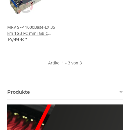
MRV SFP 1000Base-LX 35
km 1GB FC mini GBIC
Transceiver Module
14,99 €
*
Modell: SFP-GD-ELX
Artikel 1 - 3 von 3
Produkte