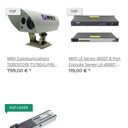
TOP
TOP
MRV Communications
MRV LX Series 4000T 8-Port
TERESCOPE TS700/G P/N:
Console Server LX-4008T-
TS1000A/M8C/VS
002AC 2x PSU
799,00 €
*
119,00 €
*
AUF LAGER