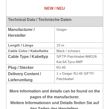
NEW / NEU
Technical Data / Technische Daten
Manufacturer /
Geiger
Hersteller
Length / Länge
10 m
Cable Color / Kabelfarbe
Black / schwarz
Cable Type / Kabeltyp
S/FTP-Patchkabel AWG26
Kat.6A Tyco AMP
Plug / Stecker
RJ-45
1 x
Geiger RJ-45 S/FTP-
Delivery Content /
Patchkabel
Lieferumfang
More information and details can be found on the
pages of the manufacturer.
Weitere Informationen und Details finden Sie auf
den Seiten des Herstellers.