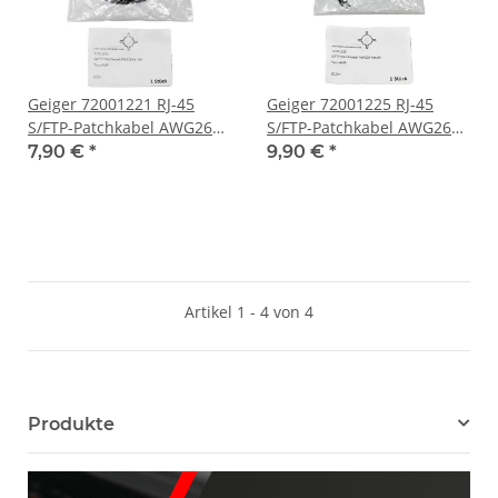
Geiger 72001221 RJ-45
Geiger 72001225 RJ-45
S/FTP-Patchkabel AWG26
S/FTP-Patchkabel AWG26
Kat.6A Tyco AMP 8m
Kat.6A Tyco AMP 10m
7,90 €
*
9,90 €
*
schwarz NEW NEU
schwarz NEW NEU
Artikel 1 - 4 von 4
Produkte