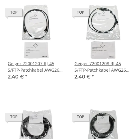
TOP
TOP
Geiger 72001207 RJ-45
Geiger 72001208 RJ-45
S/FTP-Patchkabel AWG26
S/FTP-Patchkabel AWG26
Kat.6A Tyco AMP 1m
Kat.6A Tyco AMP 1,5m
2,40 €
*
2,40 €
*
schwarz NEW NEU
schwarz NEW NEU
TOP
TOP