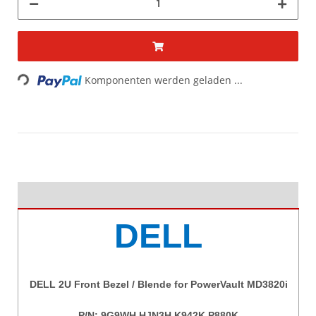
Loading...
Komponenten werden geladen ...
DELL
DELL 2U Front Bezel / Blende for PowerVault MD3820i
P/N: 9G9WH HJN3H K942K P880K