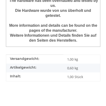
The hardware has been overhauled and tested by
us.
Die Hardware wurde von uns überholt und
getestet.
More information and details can be found on the
pages of the manufacturer.
Weitere Informationen und Details finden Sie auf
den Seiten des Herstellers.
Produkteigenschaft
Wert
Versandgewicht:
1,00 kg
Artikelgewicht:
0,60
kg
Inhalt:
1,00 Stück