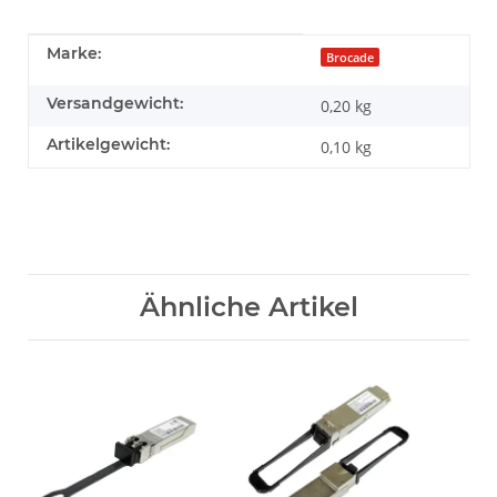
Produkteigenschaft
Wert
Marke:
Brocade
Versandgewicht:
0,20 kg
Artikelgewicht:
0,10
kg
Ähnliche Artikel