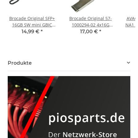
Brocade Original SFP+
Brocade Original 57-
AVAG
16GB SW mini GBIC
1000294-02 4x16G
NA1 1
Transceiver Module 57-
QSFP+ SW 850nm
850 n
14,99 €
*
17,00 €
*
0000088-01
Transceiver Module
P/N
Produkte