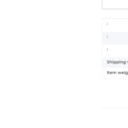
Item infor
Value
:
:
:
Shipping 
Item weig