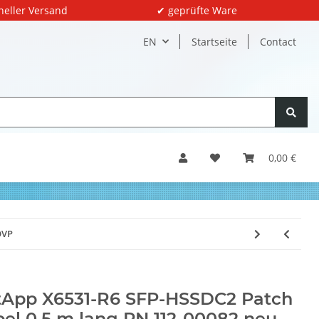
neller Versand
✔ geprüfte Ware
EN
Startseite
Contact
0,00 €
OVP
tApp X6531-R6 SFP-HSSDC2 Patch
el 0,5 m lang PN 112-00082 neu