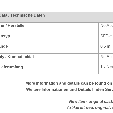
Data / Technische Daten
r / Hersteller
NetAp
ätetyp
SFP-H
änge
0,5 m
ty / Kompatibilität
NetAp
 Lieferumfang
1 x Ne
More
information
and
details
can be found on
Weitere Informationen und Details finden Sie 
New Item, original pack
Artikel ist neu, originalv