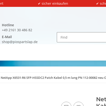
rt
✔ sicher einkaufen
✔ sch
Hotline
+49 2161 30 486 82
E-Mail
shop@piospartslap.de
NetApp X6531-R6 SFP-HSSDC2 Patch Kabel 0,5 m lang PN 112-00082 neu 
Ne
Kab