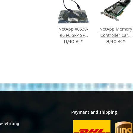
NetApp X6530-
NetApp Memory
R6 FC SFP-SFP
Controller Card
Patch Kabel
NVRAM6 mit Li-
11,90 €
*
8,90 €
*
0,5m lang
on Akku und
73929-0036 112-
512 MB RAM
00084+A0
111-00138+G0
Payment and shipping
belehrung