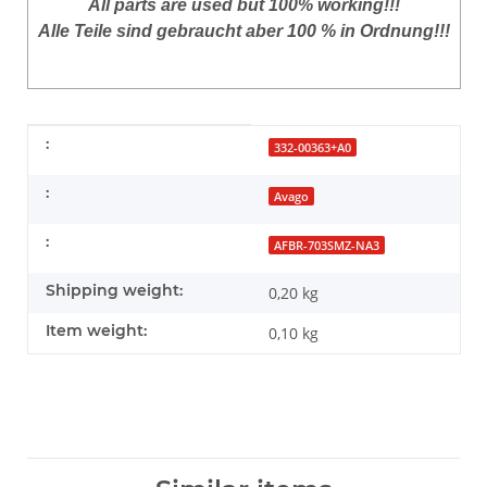
All parts are used but 100% working!!!
Alle Teile sind gebraucht aber 100 % in Ordnung!!!
Item information
Value
:
332-00363+A0
:
Avago
:
AFBR-703SMZ-NA3
Shipping weight:
0,20 kg
Item weight:
0,10
kg