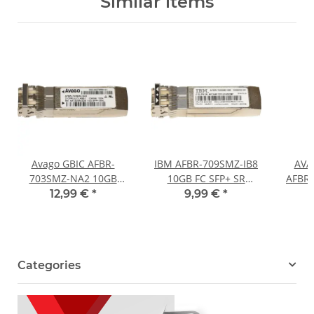
Similar items
Avago GBIC AFBR-
IBM AFBR-709SMZ-IB8
AVA
703SMZ-NA2 10GB
10GB FC SFP+ SR
AFBR-
SFP+ 850nm 300m SWL
850nm Transceiver
S
12,99 €
*
9,99 €
*
Transceiver 332-
46C3448 46C3449
00279R6+A1
Categories