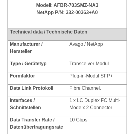
Modell: AFBR-703SMZ-NA3
NetApp P/N: 332-00363+A0
Technical data / Technische Daten
Manufacturer /
Avago / NetApp
Hersteller
Type / Gerätetyp
Transceiver-Modul
Formfaktor
Plug-in-Modul SFP+
Data Link Protokoll
Fibr
e Channel,
Interfaces /
1 x LC Duplex FC Multi-
Schnittstellen
Mode x 2 Connector
Data Transfer Rate /
10 Gbps
Datenübertragungsrate