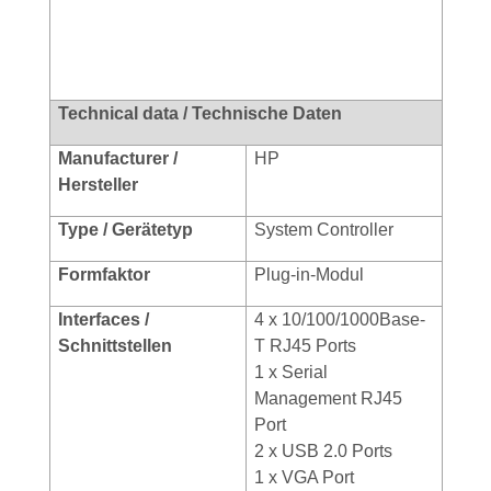
Technical data / Technische Daten
Manufacturer /
HP
Hersteller
Type / Gerätetyp
System Controller
Formfaktor
Plug-in-Modul
Interfaces /
4 x 10/100/1000Base-
Schnittstellen
T RJ45 Ports
1 x Serial
Management RJ45
Port
2 x USB 2.0 Ports
1 x VGA Port