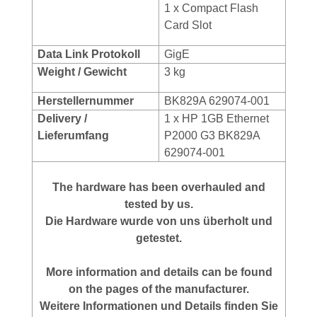
1 x Compact Flash
Card Slot
Data Link Protokoll
GigE
Weight / Gewicht
3 kg
Herstellernummer
BK829A 629074-001
Delivery /
1 x HP 1GB Ethernet
Lieferumfang
P2000 G3 BK829A
629074-001
The hardware has been overhauled and
tested by us.
Die Hardware wurde von uns überholt und
getestet.
More
information
and
details
can be found
on
the
pages of the manufacturer
.
Weitere Informationen und Details finden Sie