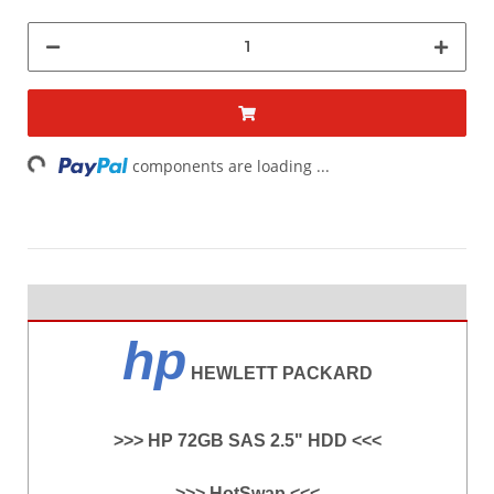
Loading...
components are loading ...
hp
HEWLETT PACKARD
>>> HP 72GB SAS 2.5" HDD <<<
>>> HotSwap <<<