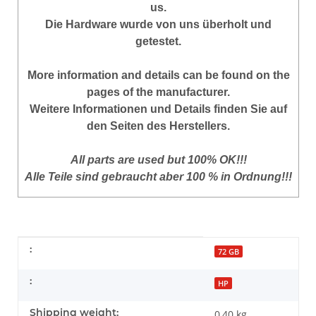
us.
Die Hardware wurde von uns überholt und
getestet.
More information and details can be found on the
pages of the manufacturer.
Weitere Informationen und Details finden Sie auf
den Seiten des Herstellers.
All parts are used but 100% OK!!!
Alle Teile sind gebraucht aber 100 % in Ordnung!!!
Item information
Value
:
72 GB
:
HP
Shipping weight:
0,40 kg