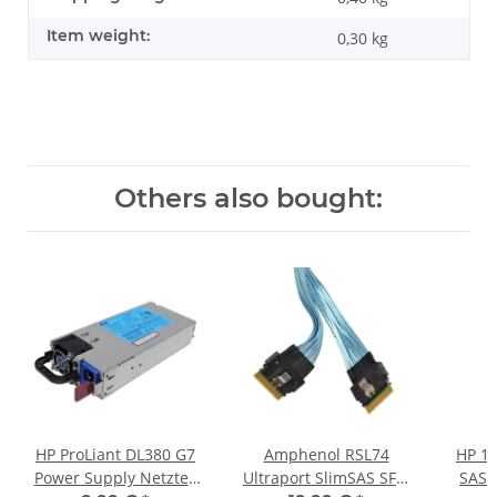
Item weight:
0,30
kg
Others also bought:
HP ProLiant DL380 G7
Amphenol RSL74
HP 14
Power Supply Netzteil
Ultraport SlimSAS SFF-
SAS 