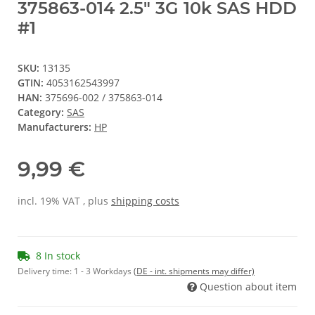
375863-014 2.5" 3G 10k SAS HDD
#1
SKU:
13135
GTIN:
4053162543997
HAN:
375696-002 / 375863-014
Category:
SAS
Manufacturers:
HP
9,99 €
incl. 19% VAT , plus
shipping costs
8 In stock
Delivery time:
1 - 3 Workdays
(DE - int. shipments may differ)
Question about item