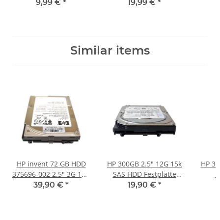
460W HSTNS-PL23B
8654-Spezifikation 8i
9,99 €
*
19,99 €
*
591553-001 599381-001
74Pos für MJ11-EC1
Similar items
HP invent 72 GB HDD
HP 300GB 2.5" 12G 15k
HP 30
375696-002 2.5" 3G 10K
SAS HDD Festplatte
H
SAS DG072A8B54
748385-001 748385-001
Festp
39,90 €
*
19,90 €
*
HUS156030CSS204