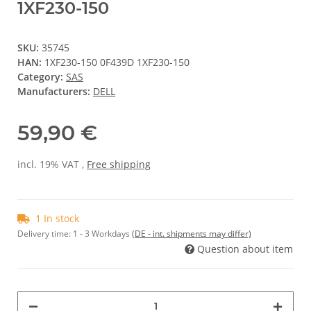
1XF230-150
SKU:
35745
HAN:
1XF230-150 0F439D 1XF230-150
Category:
SAS
Manufacturers:
DELL
59,90 €
incl. 19% VAT ,
Free shipping
1 In stock
Delivery time:
1 - 3 Workdays
(DE - int. shipments may differ)
Question about item