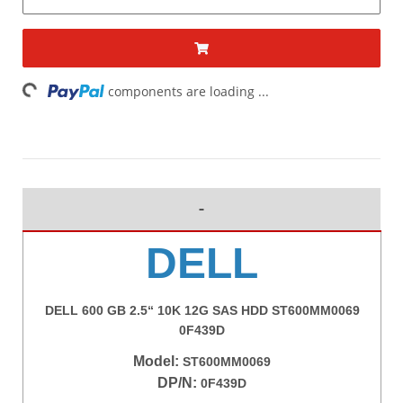
ding...
components are loading ...
DELL
DELL 600 GB 2.5“ 10K 12G SAS HDD ST600MM0069
0F439D
Model:
ST600MM0069
DP/N:
0F439D