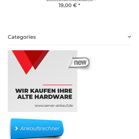
R640 0W6D08
19,00 €
*
Categories