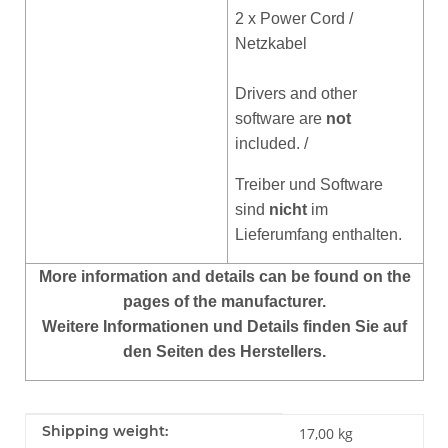
2 x Power Cord /
Netzkabel
Drivers and other
software are
not
included. /
Treiber und Software
sind
nicht
im
Lieferumfang enthalten.
More
information and details can be found on the
pages of the manufacturer.
Weitere Informationen und Details finden Sie auf
den Seiten des Herstellers.
Item information
Value
Shipping weight:
17,00 kg