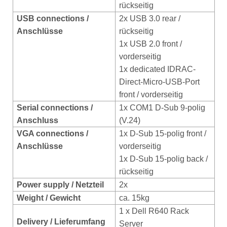
rückseitig
USB conn
ections /
2x USB 3.0 rear /
Anschlüsse
rückseitig
1x USB 2.0 front /
vorderseitig
1x dedicated IDRAC-
Direct-Micro-USB-Port
front / vorderseitig
Serial connections /
1x COM1 D-Sub 9-polig
Anschluss
(V.24)
VGA connections /
1x D-Sub 15-polig front /
Anschlüsse
vorderseitig
1x D-Sub 15-polig back /
rückseitig
Power supply / Netzteil
2x
Weight / Gewicht
ca. 15kg
1 x Dell R640 Rack
Delivery / Lieferumfang
Server