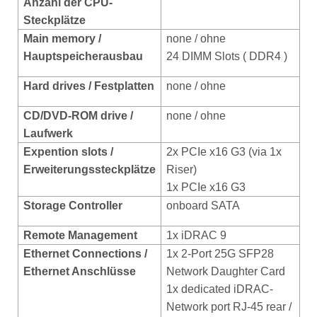
Anzahl der CPU-
Steckplätze
Main memory /
none / ohne
Hauptspeicherausbau
24 DIMM Slots ( DDR4 )
Hard drives
/ Festplatten
none / ohne
CD/DVD-ROM drive /
none / ohne
Laufwerk
Expention slots /
2x PCIe x16 G3 (via 1x
Erweiterungssteckplätze
Riser)
1x PCIe x16 G3
Storage Controller
onboard SATA
Remote Management
1x iDRAC 9
Ethernet
Connections /
1x 2-Port 25G SFP28
Ethernet Anschlüsse
Network Daughter Card
1x dedicated iDRAC-
Network port RJ-45 rear /