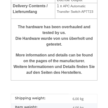
Delivery Contents /
1 x
APC Automatic
Lieferumfang
Transfer Switch AP7723
The hardware has been overhauled and
tested by us.
Die Hardware wurde von uns überholt und
getestet.
More information and details can be found
on the pages of the manufacturer.
Weitere Informationen und Details finden Sie
auf den Seiten des Herstellers.
Item information
Value
Shipping weight:
6,00 kg
Item weight:
4,00
kg