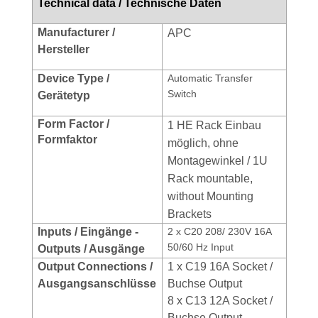
Technical data / Technische Daten
Manufacturer /
APC
Hersteller
Device Type /
Automatic Transfer
Switch
Gerätetyp
Form Factor /
1 HE Rack Einbau
Formfaktor
möglich, ohne
Montagewinkel / 1U
Rack mountable,
without Mounting
Brackets
Inputs / Eingänge -
2 x C20 208/ 230V 16A
50/60 Hz Input
Outputs / Ausgänge
Output Connections /
1 x C19 16A Socket /
Ausgangsanschlüsse
Buchse Output
8 x C13 12A Socket /
Buchse Output