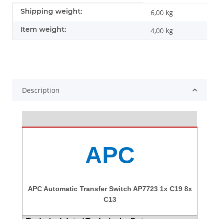
Item information
Value
Shipping weight:
6,00 kg
Item weight:
4,00
kg
Description
APC
APC Automatic Transfer Switch AP7723 1x C19 8x
C13