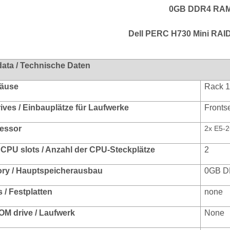
0GB DDR4 RA
Dell PERC H730 Mini RAID
data / Technische Daten
häuse
Rack 
rives / Einbauplätze für Laufwerke
Frontse
zessor
2x E5-2
CPU slots / Anzahl der CPU-Steckplätze
2
ry / Hauptspeicherausbau
0GB 
 / Festplatten
none
M drive / Laufwerk
None