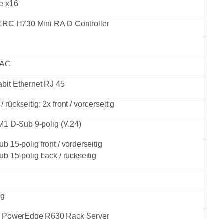
e x16
ERC H730 Mini RAID Controller
RAC
abit Ethernet RJ 45
 / rückseitig; 2x front / vorderseitig
1 D-Sub 9-polig (V.24)
b 15-polig front / vorderseitig
b 15-polig back / rückseitig
kg
l PowerEdge R630 Rack Server