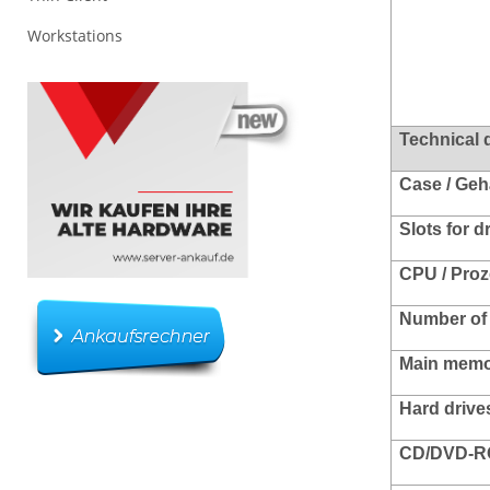
Workstations
Technical 
Case / Ge
Slots for d
CPU / Pro
Number of 
Main memo
Hard drives
CD/DVD-RO