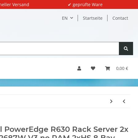
neller Versand
✔ geprüfte Ware
EN
Startseite
Contact
0,00 €
l PowerEdge R630 Rack Server 2x
-2687W V3 no RAM 2xHS 8 Bay