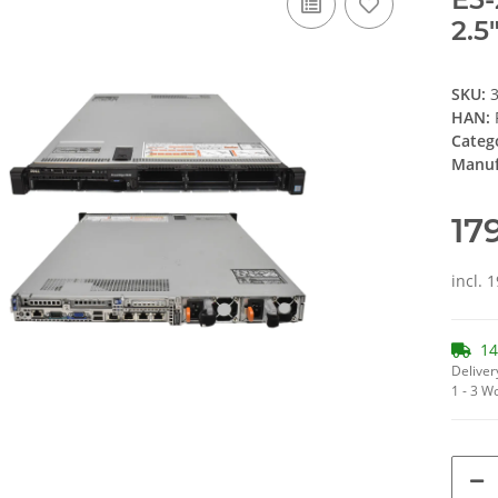
2.5
SKU:
HAN:
Categ
Manuf
17
incl. 
14
Deliver
1 - 3 