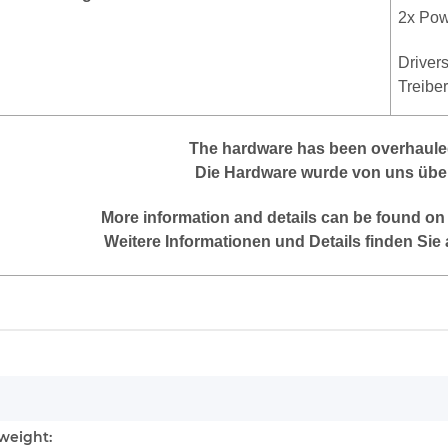
2x Pow
Driver
Treibe
The hardware has been overhauled
Die Hardware wurde von uns über
More
information
and
details
can be found on
Weitere Informationen und Details finden Sie 
mation
weight: