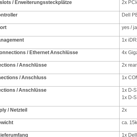
slots / Erweiterungssteckplätze
2x PCI
ntroller
Dell P
ort
yes / ja
anagement
1x iD
onnections / Ethernet Anschlüsse
4x Gig
ections / Anschlüsse
2x rear
nections / Anschluss
1x COM
ctions / Anschlüsse
1x D-Su
1x D-Su
y / Netzteil
2x
ewicht
ca. 15
 Lieferumfang
1x Del