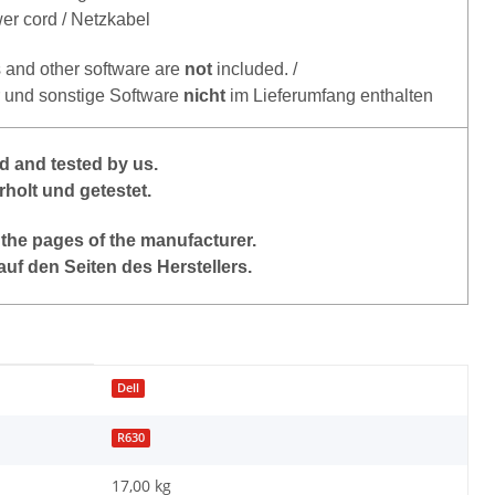
er cord / Netzkabel
s and other software are
not
included. /
r und sonstige Software
nicht
im Lieferumfang enthalten
 and tested by us.
holt und getestet.
the
pages of the manufacturer
.
auf den Seiten des Herstellers.
Dell
R630
17,00 kg