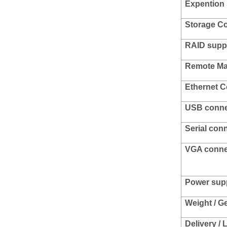
Expention 
Storage Co
RAID supp
Remote M
Ethernet
C
USB conn
Serial con
VGA conne
Power suppl
Weight / G
Delivery /