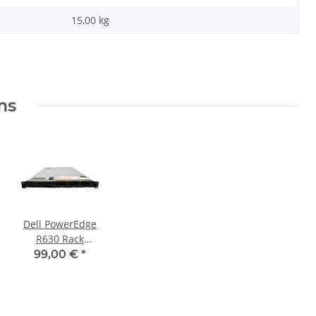
15,00
kg
ms
Dell PowerEdge
R630 Rack
Server ohne
99,00 €
*
CPU & RAM
1xHS H730 mini
8x SFF 2.5"