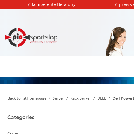
✔ kompetente Beratung
✔ preiswe
Back to list
Homepage
Server
Rack Server
DELL
Dell PowerE
Categories
Cover