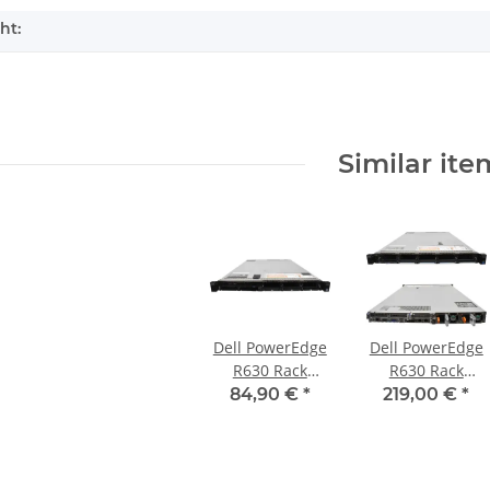
ht:
Similar ite
Dell PowerEdge
Dell PowerEdge
R630 Rack
R630 Rack
Server ohne
Server no CPU
84,90 €
*
219,00 €
*
CPU & RAM &
no PC4 RAM
HDD 2xHS 8 Bay
2xHS 10x SFF
2.5" onboard
2.5" H330 Mini +
NVMe Extender