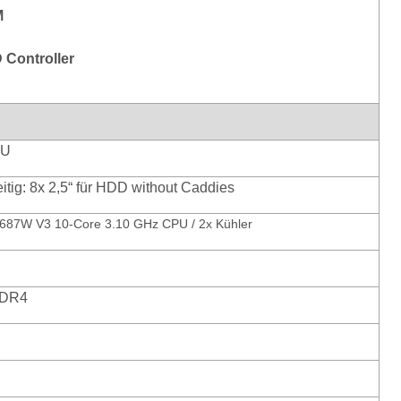
M
 Controller
1U
itig: 8x 2,5“ für HDD without Caddies
687W V3 10-Core 3.10 GHz CPU / 2x Kühler
DDR4