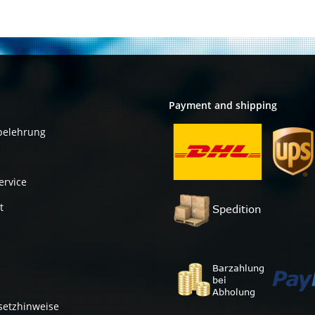
Controller
0GY1TD
Payment and shipping
belehrung
ervice
t
setzhinweise