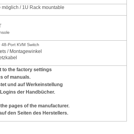
möglich / 1U Rack mountable
T
nsole
 48-Port KVM Switch
ets / Montagewinkel
etzkabel
 to the factory settings
ns of manuals.
stet und auf Werkeinstellung
 Logins der Handbücher.
 the pages of the manufacturer.
auf den Seiten des Herstellers.