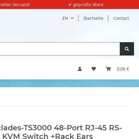
neller Versand
✔ geprüfte Ware
EN
Startseite
Contact
0,00 €
lades-TS3000 48-Port RJ-45 RS-
 KVM Switch +Rack Ears