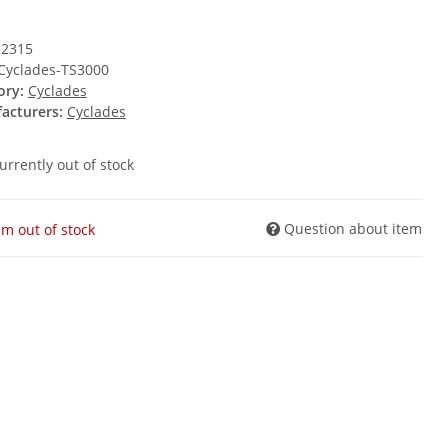
32315
Cyclades-TS3000
ory:
Cyclades
acturers:
Cyclades
urrently out of stock
Question about item
em out of stock