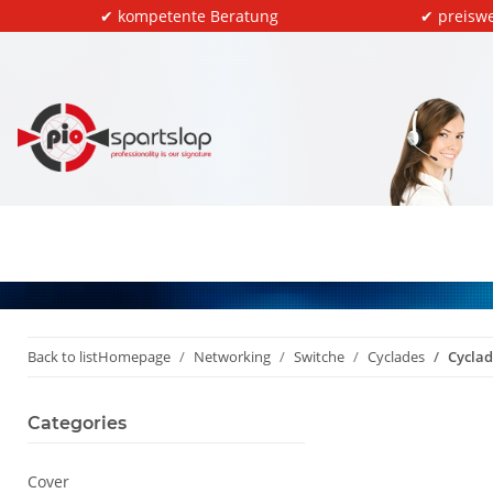
✔ kompetente Beratung
✔ preiswe
Back to list
Homepage
Networking
Switche
Cyclades
Cyclad
Categories
Cover