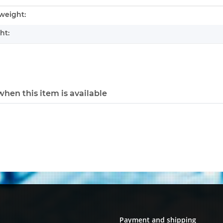
mation
weight:
ht:
hen this item is available
Payment and shipping