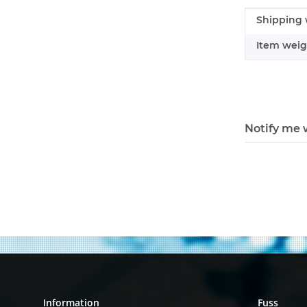
Item infor
Value
Shipping 
Item weig
Notify me w
Information
Fuss