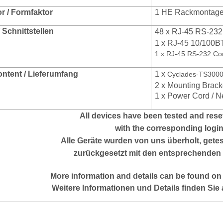
r / Formfaktor
1 HE Rackmontage 
/ Schnittstellen
48 x
RJ-45 RS-232
1 x RJ-45 10/100B
1 x RJ-45 RS-232 Co
ontent / Lieferumfang
1 x
Cyclades-TS3000
2 x Mounting Brack
1 x Power Cord / N
All devices have been tested and reset
with the corresponding logi
Alle Geräte wurden von uns überholt, gete
zurückgesetzt mit den entsprechenden
More information and details can be found on
Weitere Informationen und Details finden Sie 