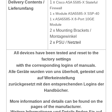
Delivery Contents /
1 x
Cisco ASA 5585-X Stateful
Firewall
Lieferumfang
1 x Module ASA5585-X SSP-40
1 x ASA5585-X 8-Port 10GE
Module
2 x Mounting Brackets /
Montagewinkel
2 x PSU / Netzteil
All devices have been tested and reset to the
factory settings
with the corresponding logins of manuals.
Alle Geräte wurden von uns überholt, getestet und
auf Werkeinstellung
zurückgesetzt mit den entsprechenden Logins der
Handbücher.
More information and details can be found on the
pages of the manufacturer.
Weitere Informationen und Details finden Sie auf