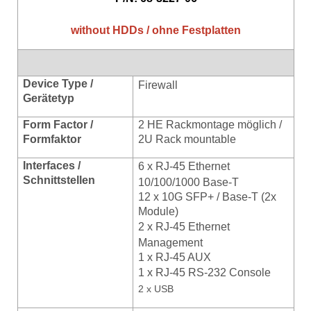
without HDDs / ohne Festplatten
Device Type /
Firewall
Gerätetyp
Form Factor /
2 HE Rackmontage möglich /
Formfaktor
2U Rack mountable
Interfaces /
6 x
RJ-45 Ethernet
Schnittstellen
10/100/1000 Base-T
12 x 10G SFP+ / Base-T (2x
Module)
2 x RJ-45 Ethernet
Management
1 x RJ-45 AUX
1 x RJ-45
RS-232 Console
2 x USB