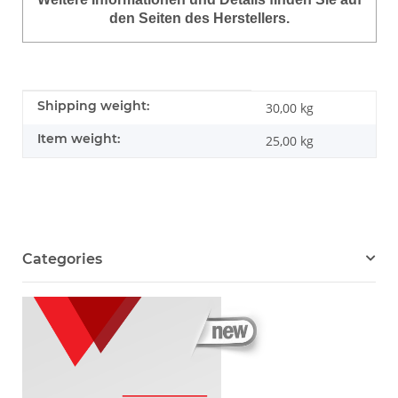
den Seiten des Herstellers.
Item information
Value
Shipping weight:
30,00 kg
Item weight:
25,00
kg
Categories