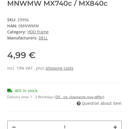
MNWMW MX740c / MX840c
SKU:
29956
HAN:
0MNWMW
Category:
HDD frame
Manufacturers:
DELL
4,99 €
incl. 19% VAT , plus
shipping costs
465 In stock
Delivery time:
1 - 3 Workdays
(DE - int. shipments may differ)
Question about item