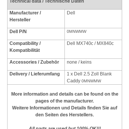
Technical data / Technische Daten
Manufacturer /
Dell
Hersteller
Dell P/N
0MNWMW
Compatibility /
Dell MX740c / MX840c
Kompatibilität
Accessories / Zubehör
none / keins
Delivery / Lieferumfang
1 x Dell 2.5 Zoll Blank
Caddy
0MNWMW
More
information
and
details
can be found on
the
pages of the manufacturer
.
Weitere Informationen und Details finden Sie auf
den Seiten des Herstellers.
All parts are used but 100% OK!!!