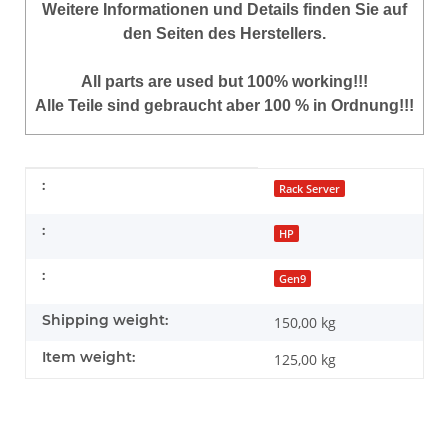
Weitere Informationen und Details finden Sie auf
den Seiten des Herstellers.
All parts are used but 100% working!!!
Alle Teile sind gebraucht aber 100 % in Ordnung!!!
Item information
Value
:
Rack Server
:
HP
:
Gen9
Shipping weight:
150,00 kg
Item weight:
125,00
kg