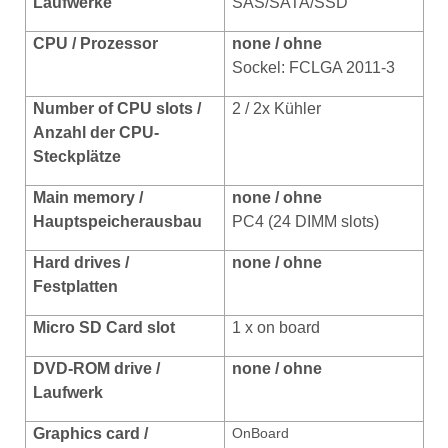
Laufwerke
SAS/SATA/SSD
CPU / Prozessor
none / ohne
Sockel: FCLGA 2011-3
Number of CPU slots /
2 / 2x Kühler
Anzahl der CPU-
Steckplätze
Main memory /
none / ohne
Hauptspeicherausbau
PC4 (24 DIMM slots)
Hard drives
/
none / ohne
Festplatten
Micro SD Card slot
1 x on board
DVD-ROM drive /
none / ohne
Laufwerk
Graphics card /
OnBoard