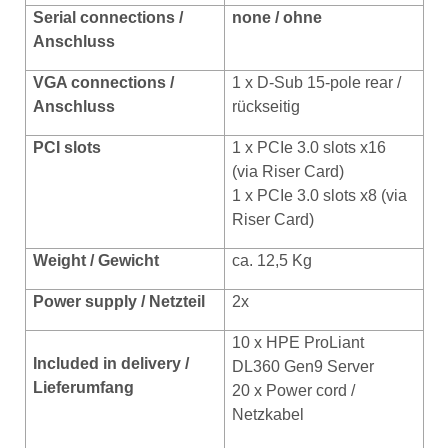
Serial connections /
none / ohne
Anschluss
VGA connections /
1 x D-Sub 15-pole rear /
Anschluss
rückseitig
PCI slots
1 x PCIe 3.0 slots x16
(via Riser Card)
1 x PCIe 3.0 slots x8 (via
Riser Card)
Weight / Gewicht
ca. 12,5 Kg
Power supply / Netzteil
2x
10 x HPE ProLiant
Included in delivery /
DL360 Gen9 Server
Lieferumfang
20 x Power cord /
Netzkabel