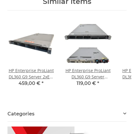
Similar items
HP Enterprise ProLiant
HP Enterprise ProLiant
HP En
DL360 G9 Server 2xE5-
DL360 G9 Server
DL360
2682 V4 64GB 4 Bay 3,5
Barebone no CPU no
2640 
459,00 €
*
119,00 €
*
LFF + 2x 2.5 Intern SFF
RAM no HDD 2x
LFF +
Heatsink Kühler PC4
P440ar/2G 8x SFF 2.5
Zoll
Categories