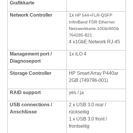
Grafikkarte
Network Controller
1x
HP 544+FLR-QSFP
InfiniBand FDR Ethernet
Netzwerkkarte 10Gb/40Gb
764285-B21
4 x1GbE Network RJ-45
Management port /
1x iLO 4
Diagnoseport
Storage Controller
HP Smart Array P440ar
2GB (749796-001)
RAID support
yes / ja
USB connections /
2 x USB 3.0 rear /
Anschlüsse
rückseitig
1 x USB 3.0 front /
frontseitig