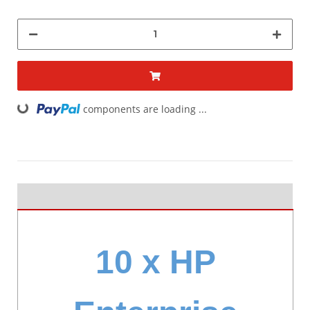
ing...
components are loading ...
10 x HP