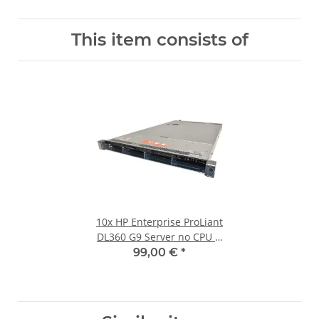
This item consists of
10x
HP Enterprise ProLiant
DL360 G9 Server no CPU &
RAM 2x HS/Kühler 4 Bay
99,00 €
*
3,5 LFF + 2x 2.5 Intern SFF
P440ar 2GB 544+FLR