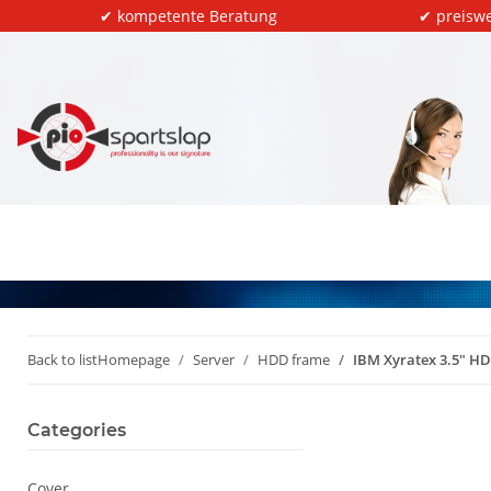
✔ kompetente Beratung
✔ preiswe
Back to list
Homepage
Server
HDD frame
IBM Xyratex 3.5" HD
Categories
Cover