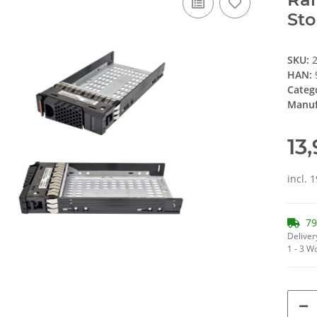
Sto
SKU:
HAN:
Categ
Manuf
13
incl. 
79
Deliver
1 - 3 