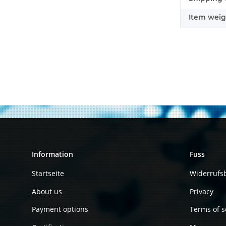
Item weig
Information
Fuss
Startseite
Widerrufs
About us
Privacy
Payment options
Terms of s