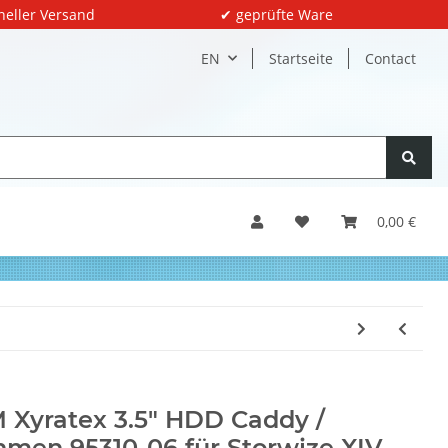
neller Versand
✔ geprüfte Ware
EN
Startseite
Contact
0,00 €
 Xyratex 3.5" HDD Caddy /
men 95310-06 für Storwize XIV