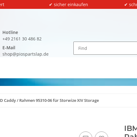
rt
✔ sicher einkaufen
✔ sch
Hotline
+49 2161 30 486 82
E-Mail
shop@piospartslap.de
D Caddy / Rahmen 95310-06 für Storwize XIV Storage
IBM
Rah