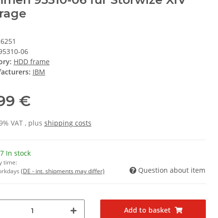
rage
26251
95310-06
ory:
HDD frame
acturers:
IBM
,99 €
19% VAT , plus
shipping costs
7 In stock
y time:
Question about item
Workdays
(DE - int. shipments may differ)
Add to basket