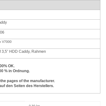
addy
-06
e V7000
M 3,5" HDD Caddy, Rahmen
 100% OK.
100 % in Ordnung.
 the pages of the manufacturer.
auf den Seiten des Herstellers.
0,30 kg