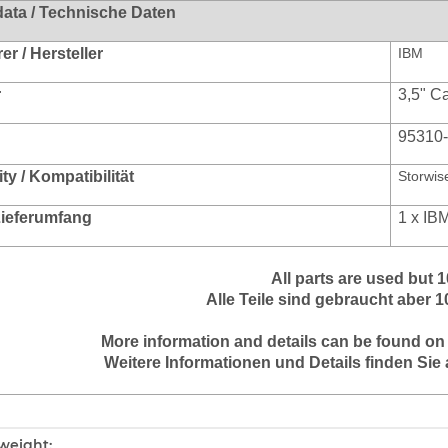
data / Technische Daten
r / Hersteller
IBM
r
3,5" C
95310
ty / Kompatibilität
Storwis
 Lieferumfang
1 x IB
All parts are used but
Alle Teile sind gebraucht aber 
More information and details can be found on
Weitere Informationen und Details finden Sie 
mation
weight: