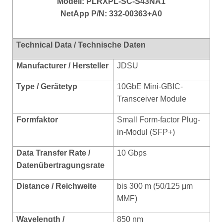
Modell: PLRXPL-SC-S43NA1
NetApp P/N: 332-00363+A0
Technical Data / Technische Daten
Manufacturer / Hersteller
JDSU
Type / Gerätetyp
10GbE Mini-GBIC-
Transceiver Module
Formfaktor
Small Form-factor Plug-
in-Modul (SFP+)
Data Transfer Rate /
10 Gbps
Datenübertragungsrate
Distance / Reichweite
bis 300 m (50/125 μm
MMF)
Wavelength /
850 nm