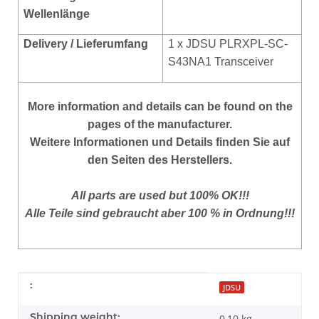
Wellenlänge
Delivery / Lieferumfang
1 x JDSU PLRXPL-SC-
S43NA1 Transceiver
More
information and details can be found on the
pages of the manufacturer.
Weitere Informationen und Details finden Sie auf
den Seiten des Herstellers.
All parts are used but 100% OK!!!
Alle Teile sind gebraucht aber 100 % in Ordnung!!!
Item information
Value
:
JDSU
Shipping weight:
0,10 kg