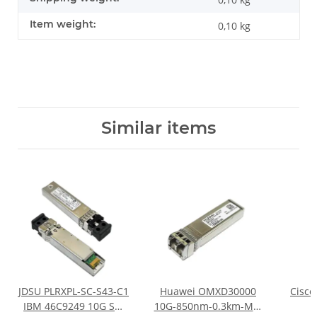
Item weight:
0,10
kg
Similar items
JDSU PLRXPL-SC-S43-C1
Huawei OMXD30000
Cisco
IBM 46C9249 10G SW
10G-850nm-0.3km-MM