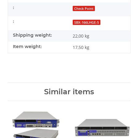
:
Check Point
:
SBX-166LHGE-5
Shipping weight:
22,00 kg
Item weight:
17,50
kg
Similar items