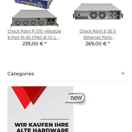
Check Point P-370 +Module
Check Point S-30 3
8-Port RJ-45 CPAC-8-1C-L 4-
Ethernet Ports
Port RJ-45 CPAC-4-1C-L
1xManagement Port
239,00 €
*
269,00 €
*
Dual-Port SFP+ CPAC-2-10F
Categories