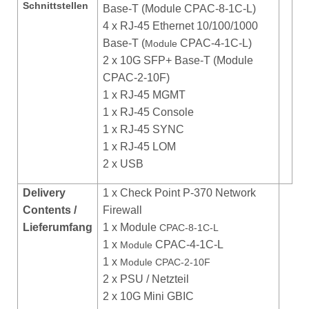
Schnittstellen
Base-T (
Module CPAC-8-1C-L)
4 x
RJ-45 Ethernet 10/100/1000
Base-T (
CPAC-4-1C-L)
Module
2 x 10G SFP+ Base-T (Module
CPAC-2-10F)
1 x RJ-45 MGMT
1 x RJ-45 Console
1 x RJ-45 SYNC
1 x RJ-45 LOM
2 x USB
Delivery
1 x Check Point P-370 Network
Contents /
Firewall
Lieferumfang
1 x Module
CPAC-8-1C-L
1 x
CPAC-4-1C-L
Module
1 x
Module CPAC-2-10F
2 x PSU / Netzteil
2 x 10G Mini GBIC