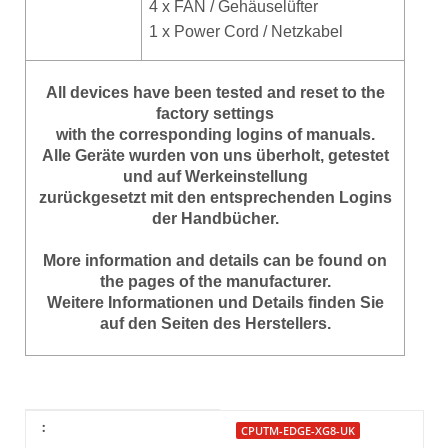
4 x FAN / Gehäuselüfter
1 x Power Cord / Netzkabel
All devices have been tested and reset to the
factory settings
with the corresponding logins of manuals.
Alle Geräte wurden von uns überholt, getestet
und auf Werkeinstellung
zurückgesetzt mit den entsprechenden Logins
der Handbücher.
More information and details can be found on
the pages of the manufacturer.
Weitere Informationen und Details finden Sie
auf den Seiten des Herstellers.
Item information
Value
:
CPUTM-EDGE-XG8-UK