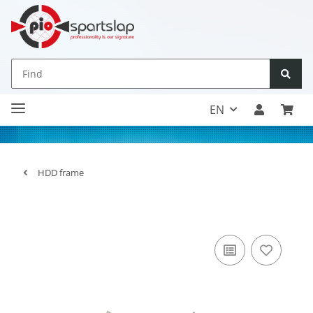
EN
HDD frame