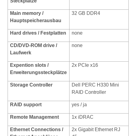
Steckplätze
Main memory /
32 GB DDR4
Hauptspeicherausbau
Hard drives / Festplatten
none
CD/DVD-ROM drive /
none
Laufwerk
Expention slots /
2x PCIe x16
Erweiterungssteckplätze
Storage Controller
Dell PERC H330 Mini
RAID Controller
RAID support
yes / ja
Remote Management
1x iDRAC
Ethernet
Connections /
2x Gigabit Ethernet RJ