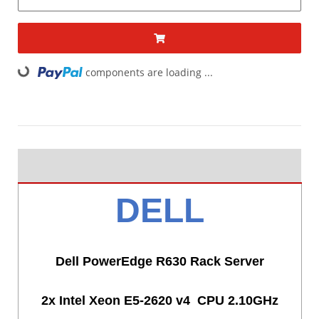
ding...
components are loading ...
DELL
Dell PowerEdge R630 Rack Server
2x Intel Xeon E5-2620 v4 CPU 2.10GHz