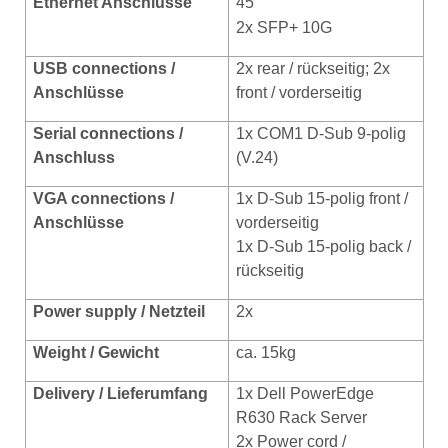
Ethernet Anschlüsse
45
2x SFP+ 10G
USB conn
ections /
2x rear / rückseitig; 2x
Anschlüsse
front / vorderseitig
Serial connections /
1x COM1 D-Sub 9-polig
Anschluss
(V.24)
VGA connections /
1x D-Sub 15-polig front /
Anschlüsse
vorderseitig
1x D-Sub 15-polig back /
rückseitig
Power supply / Netzteil
2x
Weight / Gewicht
ca. 15kg
Delivery / Lieferumfang
1x Dell PowerEdge
R630 Rack Server
2x Power cord /