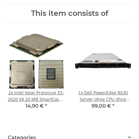
This item consists of
2x
Intel Xeon Processor E5-
1x
Dell PowerEdge R630
2620 V4 20 MB SmartCache
Server ohne CPU ohne
2.1 GHz 8-Core FCLGA2011-
DDR4 RAM 2x Kühler 8x
14,90 €
*
99,00 €
*
3 SR2R6
SFF 2.5" PERC H330 mini
Categories