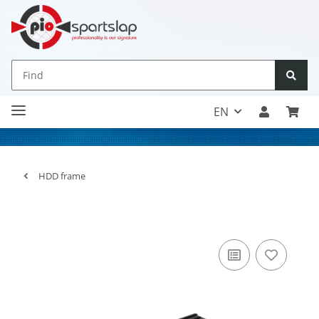
EN
HDD frame