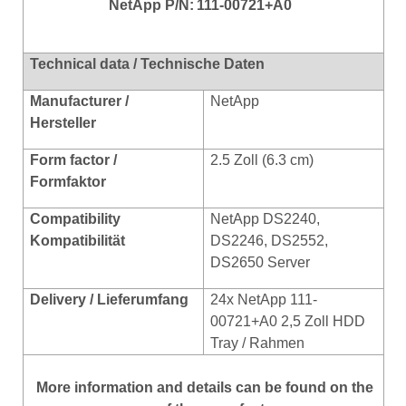
NetApp
P/N:
111-00721+A0
Technical data / Technische Daten
Manufacturer /
NetApp
Hersteller
Form factor /
2.5 Zoll (6.3 cm)
Formfaktor
Compatibility
NetApp DS2240,
Kompatibilität
DS2246, DS2552,
DS2650 Server
Delivery / Lieferumfang
24x NetApp 111-
00721+A0 2,5 Zoll HDD
Tray / Rahmen
More
information
and
details
can be found on
the