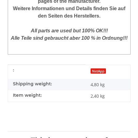
pages of the manufacturer
.
Weitere Informationen und Details finden Sie auf
den Seiten des Herstellers.
All parts are used but 100% OK!!!
Alle Teile sind gebraucht aber 100 % in Ordnung!!!
Item information
Value
:
NetApp
Shipping weight:
4,80 kg
Item weight:
2,40
kg