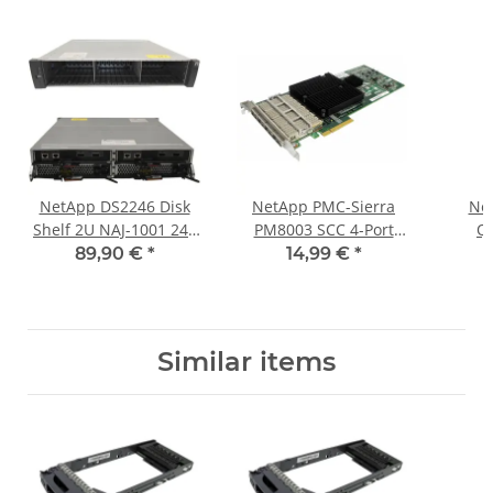
NetApp DS2246 Disk
NetApp PMC-Sierra
Ne
Shelf 2U NAJ-1001 24x
PM8003 SCC 4-Port
Q
Bay 2.5 2x PSU 2x IOM6
QSFP PCIe x8 Controller
Verbi
89,90 €
*
14,99 €
*
Module 111-01070
PN 111-00341+B1, +D2,
lan
+F1, +F2, +B0, +G0, +G1,
+G2
Similar items