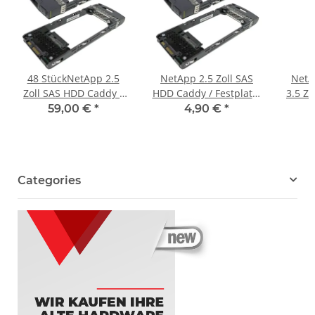
48 StückNetApp 2.5
NetApp 2.5 Zoll SAS
NetA
Zoll SAS HDD Caddy /
HDD Caddy / Festplatte
3.5 Z
Festplatte Rahmen
Rahmen 111-00721+A0
SAS/
59,00 €
*
4,90 €
*
111-00721+A0 DS2246
DS2246 DS2552
61-0
DS2552
Categories