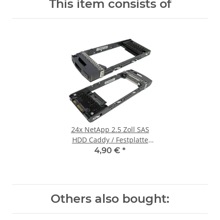
This item consists of
24x
NetApp 2.5 Zoll SAS
HDD Caddy / Festplatte
Rahmen 111-00721+A0
4,90 €
*
DS2246 DS2552
Others also bought: