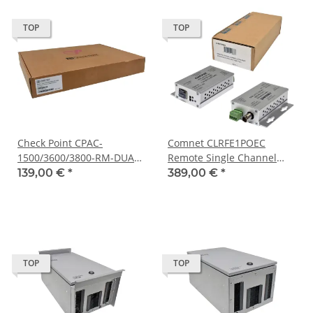
TOP
TOP
Check Point CPAC-
Comnet CLRFE1POEC
1500/3600/3800-RM-DUAL
Remote Single Channel
322899 Rack Mount Kit
Ethernet over Coax + 30W
139,00 €
*
389,00 €
*
Neuwertig
PSE PoE+ NEW NEU
TOP
TOP