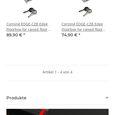
Corning EDGE-CZB Edge
Corning EDGE-CZB Edge
Floorbox for raised floor
Floorbox for raised floor
installation 288f +frame
installation 288f +keys
89,90 €
*
74,90 €
*
+keys
Artikel 1 - 4 von 4
Produkte