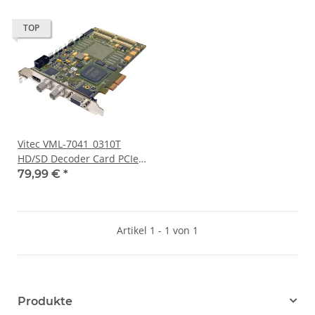
TOP
Vitec VML-7041_0310T
HD/SD Decoder Card PCIe
x4
79,99 €
*
Artikel 1 - 1 von 1
Produkte