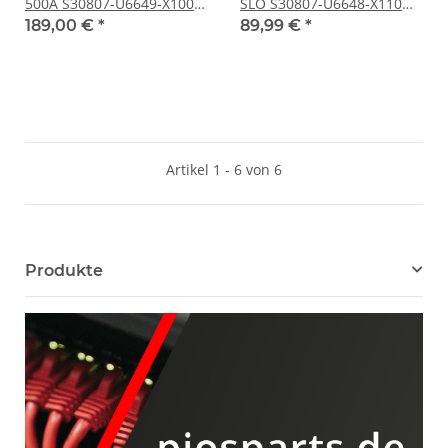
500A S30807-U6649-X100
SLO S30807-U6648-X110
no HDD no OS
24-Port
189,00 €
*
89,99 €
*
Artikel 1 - 6 von 6
Produkte