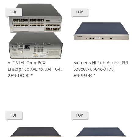
TOP
TOP
ALCATEL OmniPCX
Siemens HIPath Access PRI
Enterprice XXL 4x UAI 16-I
S30807-U6648-X170
1x MEX 1x SLI 8-I 1x SLI 16-I
289,00 €
*
89,99 €
*
TOP
TOP