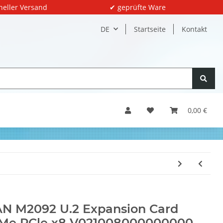
neller Versand
✔ geprüfte Ware
DE
Startseite
Kontakt
0,00 €
N M2092 U.2 Expansion Card
Me PCle x8 V021008000000000