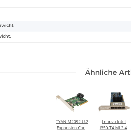
enschaft
wicht:
icht:
Ähnliche Art
TYAN M2092 U.2
Lenovo Intel
Expansion Card
I350-T4 ML2 4-