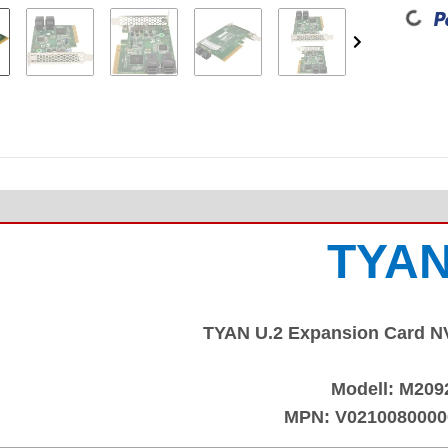
Loading..
TYA
TYAN U.2 Expansion Card N
Modell:
M209
MPN:
V0210080000