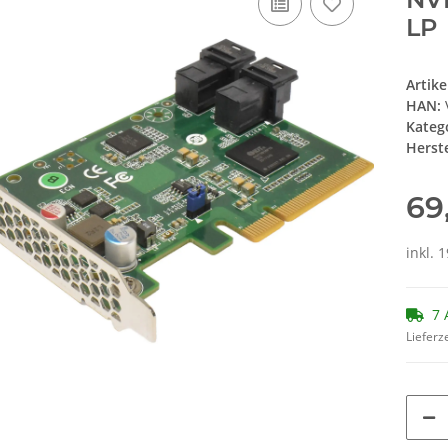
LP
Artik
HAN:
Kateg
Herste
69
inkl. 
7 
Lieferze