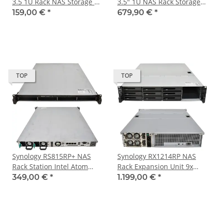
3.5 1U Rack NAS Storage 2x
3.5" 1U NAS Rack Storage
PSU
Intel Atom D2700 CPU Rack
159,00 €
*
679,90 €
*
Ears
TOP
TOP
Synology RS815RP+ NAS
Synology RX1214RP NAS
Rack Station Intel Atom
Rack Expansion Unit 9x
C2538 CPU 2GB DDR3 Rack
4TB ( 36TB ) SATA HDD WD
349,00 €
*
1.199,00 €
*
Ears ohne Rahmen ohne
Red
HDD