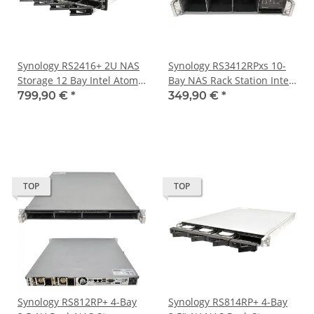
Synology RS2416+ 2U NAS
Synology RS3412RPxs 10-
Storage 12 Bay Intel Atom
Bay NAS Rack Station Intel
C2538 4C 2.4GHz CPU Rack
i3-2100 DC 3.1GHz 2GB
799,90 €
*
349,90 €
*
Ears
ECC DDR3 +Rack Ears
TOP
TOP
Synology RS812RP+ 4-Bay
Synology RS814RP+ 4-Bay