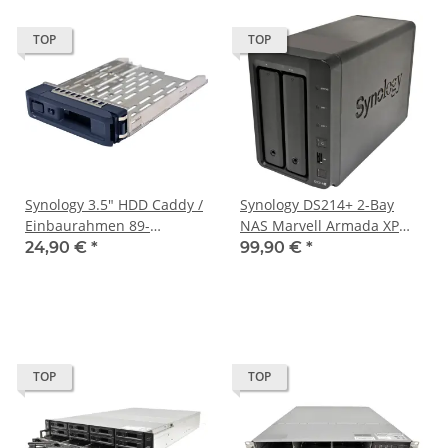
TOP
TOP
Synology 3.5" HDD Caddy /
Synology DS214+ 2-Bay
Einbaurahmen 89-
NAS Marvell Armada XP
DTR701Z31 for NAS
MV78230 1.33GHz CPU 1GB
24,90 €
*
99,90 €
*
Storage
DDR3 RAM ohne Netzteil /
ohne HDD
TOP
TOP