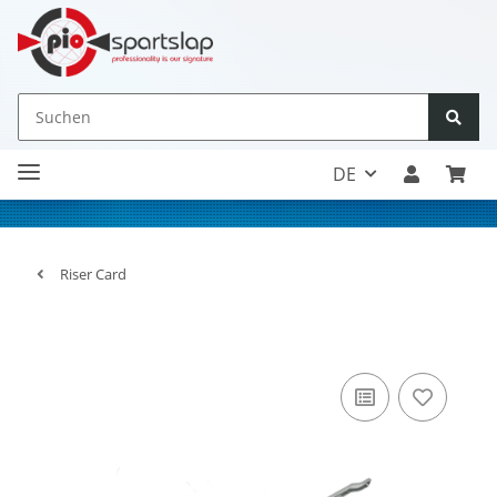
DE
Riser Card