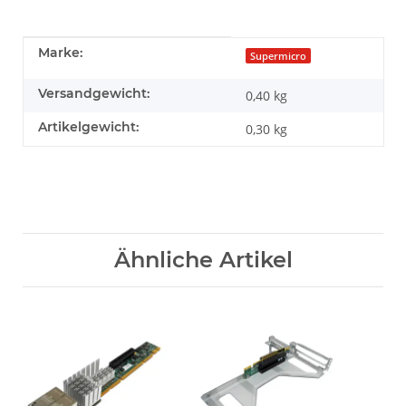
Produkteigenschaft
Wert
Marke:
Supermicro
Versandgewicht:
0,40 kg
Artikelgewicht:
0,30
kg
Ähnliche Artikel