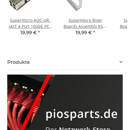
Supermicro AOC-UR-
Supermicro Riser
Sup
i4XT 4-Port 10GbE PCI-
Boards Assembly RSC-
Boar
Express x8 3.0 Ultra
R1UW-2E16 +RSC-
W2-
19,99 €
*
19,99 €
*
Riser Adapter
R1UW-E8R +Bracket
SC8
Produkte