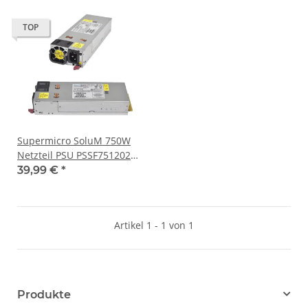
TOP
Supermicro SoluM 750W
Netzteil PSU PSSF751202D
PWS-751P-1R Rev. 1.1
39,99 €
*
Artikel 1 - 1 von 1
Produkte