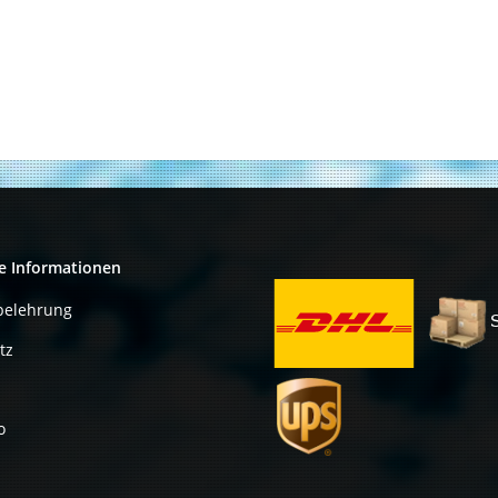
e Informationen
belehrung
tz
o