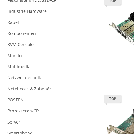
Festplatten/HDD/SSD/CF
TOP
Industrie Hardware
Kabel
Komponenten
KVM Consoles
Monitor
Multimedia
Netzwerktechnik
Notebooks & Zubehör
TOP
POSTEN
Prozessoren/CPU
Server
Smartphone