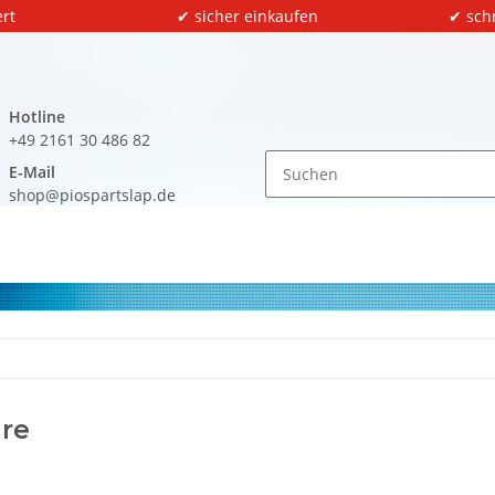
rt
✔ sicher einkaufen
✔ sch
Hotline
+49 2161 30 486 82
E-Mail
shop@piospartslap.de
are