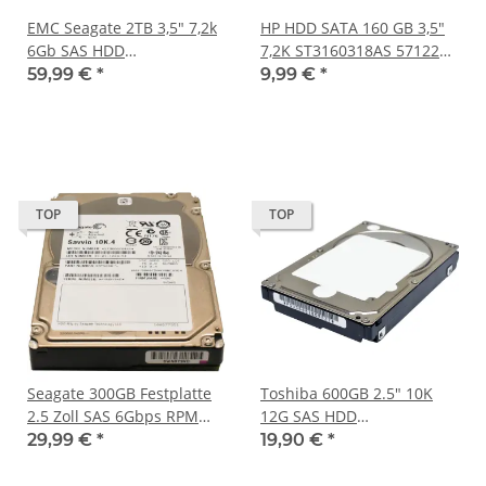
EMC Seagate 2TB 3,5" 7,2k
HP HDD SATA 160 GB 3,5"
6Gb SAS HDD
7,2K ST3160318AS 571227-
ST2000NM0001 mit EMC
001 ohne Rahmen
59,99 €
*
9,99 €
*
Rahmen 005049496
TOP
TOP
Seagate 300GB Festplatte
Toshiba 600GB 2.5" 10K
2.5 Zoll SAS 6Gbps RPM
12G SAS HDD
10k Savvio 10K.6
AL14SEB06EQ
29,99 €
*
19,90 €
*
ST300MM0026
HDEBJ13NAA51