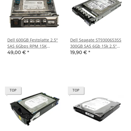
Dell 600GB Festplatte 2.5"
Dell Seagate ST9300653SS
SAS 6Gbps RPM 15K
300GB SAS 6Gb 15k 2.5“
AL13SXL600N 0WPJY9
Festplatte (HDD) + Rahmen
49,00 €
*
19,90 €
*
WPJY9
08WR71
TOP
TOP