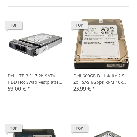
TOP
TOP
Dell 1TB 3.5" 7.2K SATA
Dell 600GB Festplatte 2.5
HDD Hot Swap Festplatte
Zoll SAS 6Gbps RPM 10k
0T4XNN T4XNN mit
Savvio 10K.6 ST600MM006
59,00 €
*
23,99 €
*
Rahmen 0X968D
07YX58
TOP
TOP