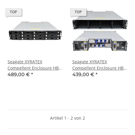
TOP
TOP
Seagate XYRATEX
Seagate XYRATEX
Compellent Enclosure HB-
Compellent Enclosure HB-
1235 2U 2x Controller
1235 2U 2x Controller
489,00 €
*
439,00 €
*
0989198-06 12x 3.5 Bay 2x
0989198-06 12x 3.5 Bay 2x
PSU
PSU
Artikel 1 - 2 von 2