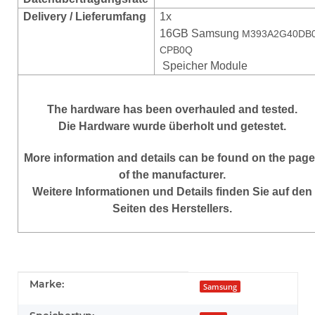
Delivery / Lieferumfang
1x
16GB Samsung
M393A2G40DB0
CPB0Q
Speicher Module
The hardware has been overhauled and tested.
Die Hardware wurde überholt und getestet.
More information and details can be found on the pag
of the manufacturer.
Weitere Informationen und Details finden Sie auf den
Seiten des Herstellers.
Produkteigenschaft
Wert
Marke:
Samsung