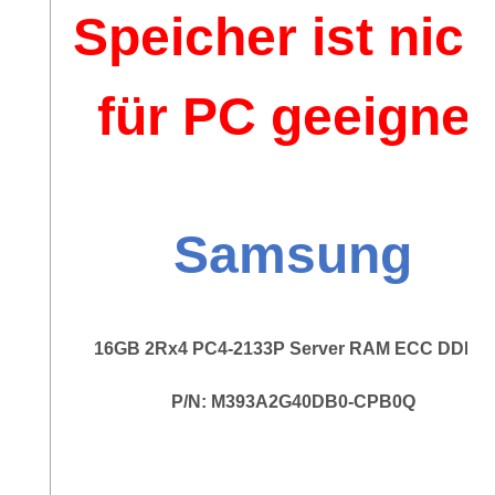
Speicher ist nich
für PC geeignet
Samsung
16GB 2Rx4 PC4-2133P Server RAM ECC DDR4
P/N: M393A2G40DB0-CPB0Q