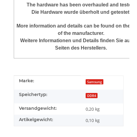
The hardware has been overhauled and tested.
Die Hardware wurde überholt und getestet.
More information and details can be found on the p
of the manufacturer.
Weitere Informationen und Details finden Sie auf 
Seiten des Herstellers.
Produkteigenschaft
Wert
Marke:
Samsung
Speichertyp:
DDR4
Versandgewicht:
0,20 kg
Artikelgewicht:
0,10
kg