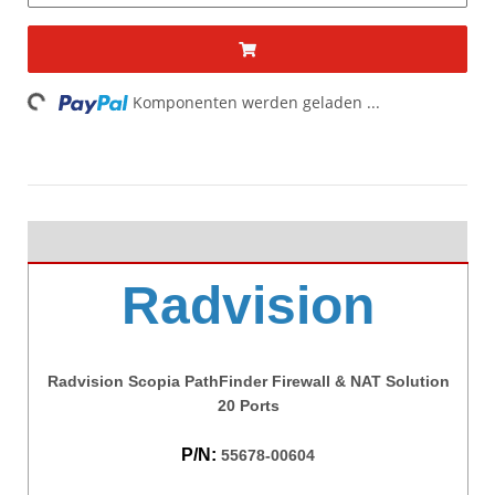
oading...
Komponenten werden geladen ...
Radvision
Radvision Scopia PathFinder Firewall & NAT Solution
20 Ports
P/N:
55678-00604