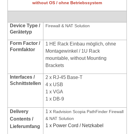
without OS / ohne Betriebssystem
Device Type /
Firewall & NAT Solution
Gerätetyp
Form Factor /
1 HE Rack Einbau möglich, ohne
Formfaktor
Montagewinkel / 1U Rack
mountable, without Mounting
Brackets
Interfaces /
2 x
RJ-45 Base-T
Schnittstellen
4 x USB
1 x VGA
1 x DB-9
Delivery
1 x
Radvision Scopia PathFinder Firewall
& NAT Solution
Contents /
1 x Power Cord / Netzkabel
Lieferumfang