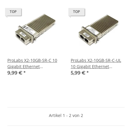
TOP
TOP
ProLabs X2-10GB-SR-C 10
ProLabs X2-10GB-SR-C-UL
Gigabit Ethernet
10 Gigabit Ethernet
Transceiver Module MMF
Transceiver Module MMF
9,99 €
*
5,99 €
*
850nm
850nm
Artikel 1 - 2 von 2