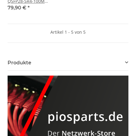
QSFP28-SR4-100M
100Gbps QSFP28 850nm
79,90 €
*
100m TR-FC85S-NBK
Artikel 1 - 5 von 5
Produkte