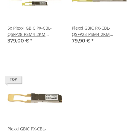
5x Plexxi GBIC PX-CBL-
Plexxi GBIC PX-CBL-
QSFP28-PSM4-2KM
QSFP28-PSM4-2KM
100Gbps QSFP28 1310nm
100Gbps QSFP28 1310nm
379,00 €
*
79,90 €
*
2km TR-VC13T-NBK
2km TR-VC13T-NBK
TOP
Plexxi GBIC PX-CBL-