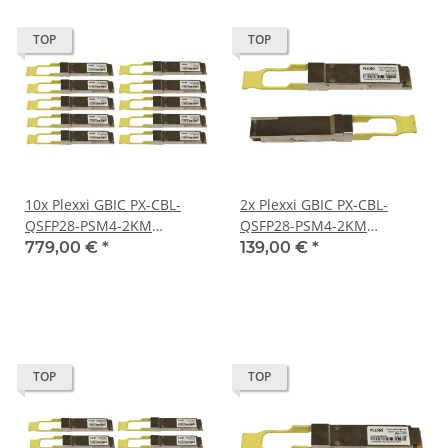
TOP
TOP
10x Plexxi GBIC PX-CBL-
2x Plexxi GBIC PX-CBL-
QSFP28-PSM4-2KM
QSFP28-PSM4-2KM
100Gbps QSFP28 1310nm
100Gbps QSFP28 1310nm
779,00 €
*
139,00 €
*
2km TR-VC13T-NBK
2km TR-VC13T-NBK
TOP
TOP