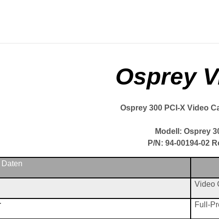
Loading
Osprey V
Osprey 300 PCI-X Video C
Modell: Osprey 3
P/N: 94-00194-02 R
 Daten
Video 
r
Full-Pr