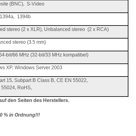
ite (BNC),
S-Video
1394a,
1394b
ed stereo (2 x XLR), Unbalanced stereo
(2 x RCA)
nced stereo (3.5 mm)
64-bit/66 MHz (32-bit/33 MHz kompatibel)
s XP, Windows Server 2003
rt 15, Subpart B Class B, CE EN 55022,
 55024, RoHS,
auf den Seiten des Herstellers.
00 % in Ordnung!!!