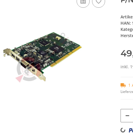
Artik
HAN:
Kateg
Herste
49
inkl. 
1 
Lieferze