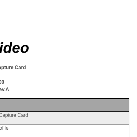
...
ideo
apture Card
00
ev.A
Capture Card
ofile