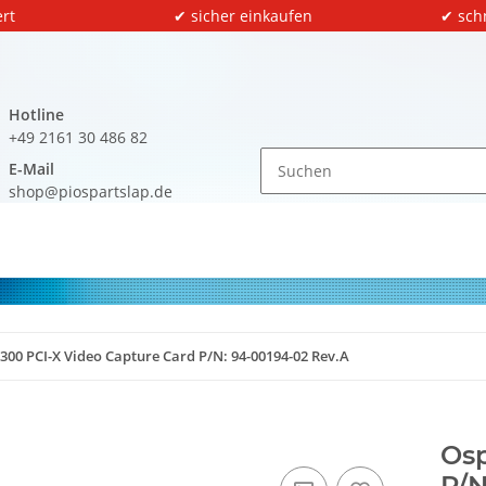
rt
✔ sicher einkaufen
✔ sch
Hotline
+49 2161 30 486 82
E-Mail
shop@piospartslap.de
300 PCI-X Video Capture Card P/N: 94-00194-02 Rev.A
Osp
P/N