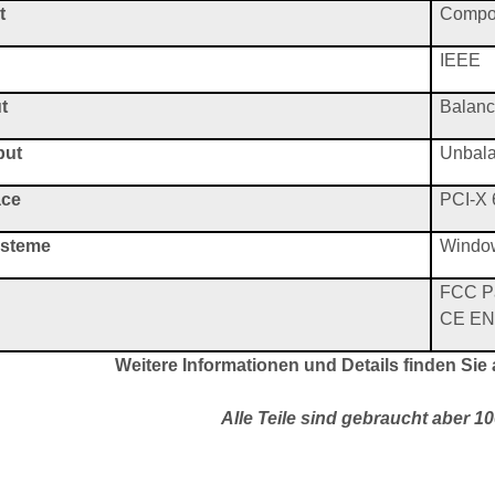
t
Compos
IEEE
t
Balanc
put
Unbala
ace
PCI-X 
ysteme
Window
FCC Pa
CE EN
Weitere Informationen und Details finden Sie 
Alle Teile sind gebraucht aber 1