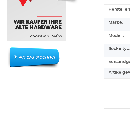
Produkteig
Wert
Herstelle
Marke:
Modell:
Sockeltyp
Versandge
Artikelgew