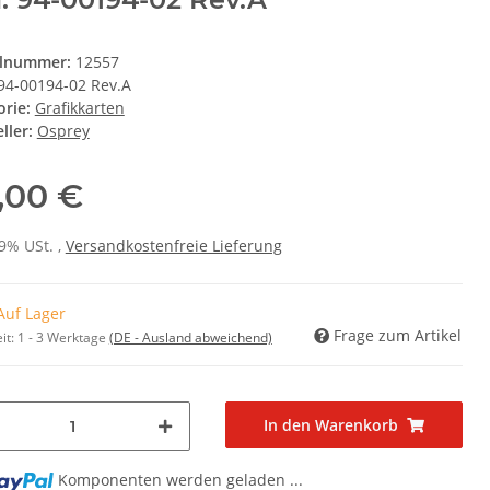
elnummer:
12557
94-00194-02 Rev.A
orie:
Grafikkarten
ller:
Osprey
,00 €
19% USt. ,
Versandkostenfreie Lieferung
Auf Lager
Frage zum Artikel
it:
1 - 3 Werktage
(DE - Ausland abweichend)
In den Warenkorb
Komponenten werden geladen ...