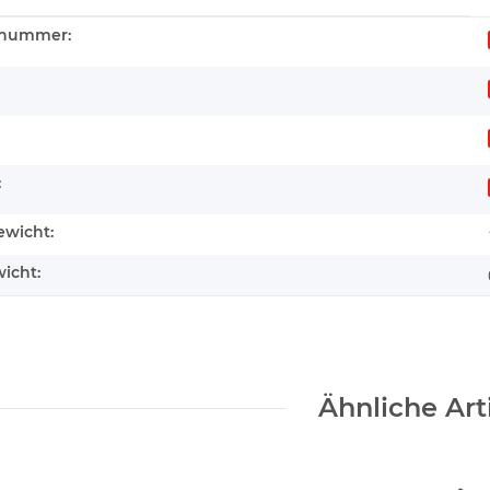
enschaft
rnummer:
:
wicht:
icht:
Ähnliche Art