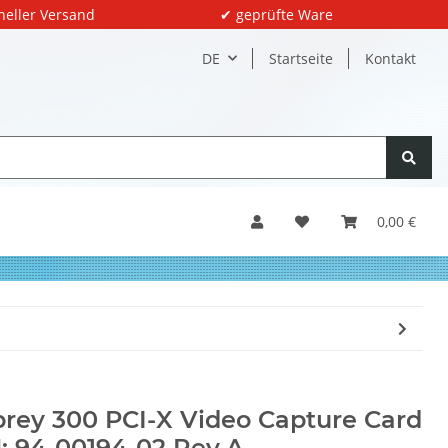
neller Versand
✔ geprüfte Ware
DE
Startseite
Kontakt
0,00 €
rey 300 PCI-X Video Capture Card
: 94-00194-02 Rev.A