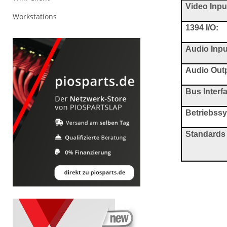
Video Inpu
Workstations
1394 I/O:
Audio Inpu
Audio Out
Bus Interf
Betriebss
Standards